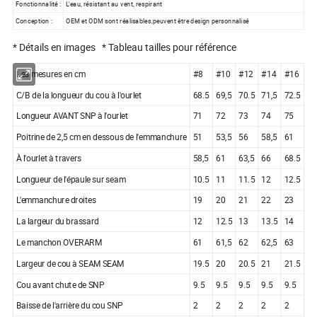
Fonctionnalité :
L'eau, résistant au vent, respirant
Conception :
OEM et ODM sont réalisables,peuvent être design personnalisé
* Détails en images * Tableau tailles pour référence
Les mesures en cm
#8
#10
#12
#14
#16
C/B de la longueur du cou à l'ourlet
68.5
69,5
70.5
71,5
72.5
Longueur AVANT SNP à l'ourlet
71
72
73
74
75
Poitrine de 2,5 cm en dessous de l'emmanchure
51
53,5
56
58,5
61
À l'ourlet à travers
58,5
61
63,5
66
68.5
Longueur de l'épaule sur seam
10.5
11
11.5
12
12.5
L'emmanchure droites
19
20
21
22
23
La largeur du brassard
12
12.5
13
13.5
14
Le manchon OVERARM
61
61,5
62
62,5
63
Largeur de cou à SEAM SEAM
19.5
20
20.5
21
21.5
Cou avant chute de SNP
9.5
9.5
9.5
9.5
9.5
Baisse de l'arrière du cou SNP
2
2
2
2
2