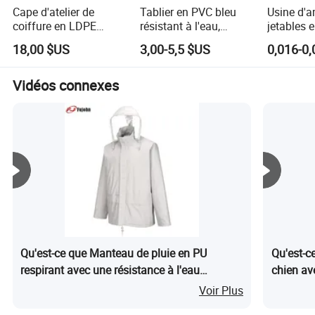
amitié profonde.
Cape d'atelier de
Tablier en PVC bleu
Usine d'a
coiffure en LDPE
résistant à l'eau,
jetables e
Je vous souhaite une vie formidable dans le monde
jetable, imperméable et
personnalisé en usine
bas, impe
magnifique. Hantex sera toujours avec vous
18,00 $US
3,00-5,5 $US
0,016-0
de haute qualité
en Chine, de haute
usage uni
qualité, résistant à
cuisine
l'usure, durable, facile à
Vidéos connexes
nettoyer et avec une
longue durée de vie
Qu'est-ce que Manteau de pluie en PU
Qu'est-c
respirant avec une résistance à l'eau
chien av
améliorée
disponibl
Voir Plus