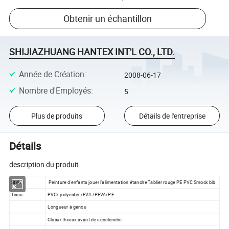
Obtenir un échantillon
SHIJIAZHUANG HANTEX INT'L CO., LTD.
Année de Création
:
2008-06-17
Nombre d'Employés
:
5
Plus de produits
Détails de l'entreprise
Détails
description du produit
Style :
Peinture d'enfants jouer l'alimentation étanche Tablier rouge PE PVC Smock bib
Tissu :
PVC/ polyester /EVA /PEVA/PE
Longueur à genou
Closur thorax avant de s'enclenche