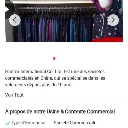
Mobile: +86- 189 3293 6396
Hantex International Co. Ltd. Est une des sociétés
commerciales en Chine, qui se spécialise dans les
vêtements depuis plus de 10 ans.
Voir Tout
Les principaux produits comprennent la veste, parka,
gilets, pantalons, shorts, Dans l'ensemble, tous les types
de vêtements de pluie, tels que imperméable, poncho de
À propos de notre Usine & Contexte Commercial
pluie. Ainsi que des genouillères, des protège-poignets, des
serviettes à séchage rapide, des seaux en plastique
Type d'Entreprise
Société Commerciale