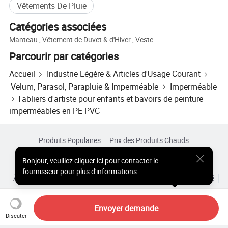
Vêtements De Pluie
Catégories associées
Manteau
,
Vêtement de Duvet & d'Hiver
,
Veste
Parcourir par catégories
Accueil
Industrie Légère & Articles d'Usage Courant
Velum, Parasol, Parapluie & Imperméable
Imperméable
Tabliers d'artiste pour enfants et bavoirs de peinture
imperméables en PE PVC
Produits Populaires
Prix des Produits Chauds
Produits Chauds en Gros
Acheteur Vedette de
Site PC
Bonjour
,
veuillez cliquer ici pour contacter le
Aperçus
fournisseur pour plus d'informations.
À Propos de
Accord d’Utilisateur
Politique de Confidentialité
Contact
Copyright © 2026 Focus Technology Co., Ltd. All Rights Reserved
Envoyer demande
Discuter