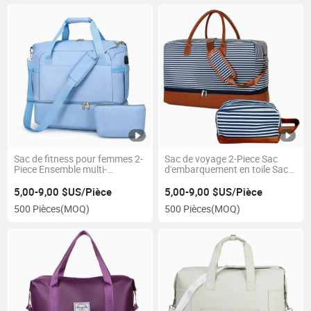
Sac de fitness pour femmes 2-
Sac de voyage 2-Piece Sac
Piece Ensemble multi-
d'embarquement en toile Sac
fonctionnel avec interface
de cabine grande capacité
USB, séparation sèche et
pour chaussures Voyage de
5,00-9,00 $US/Pièce
5,00-9,00 $US/Pièce
humide, peut être équipé d'une
courte durée Sac de sport
500 Pièces
(MOQ)
500 Pièces
(MOQ)
tige de traction, grande
capacité, sac de voyage pour
le gymnase