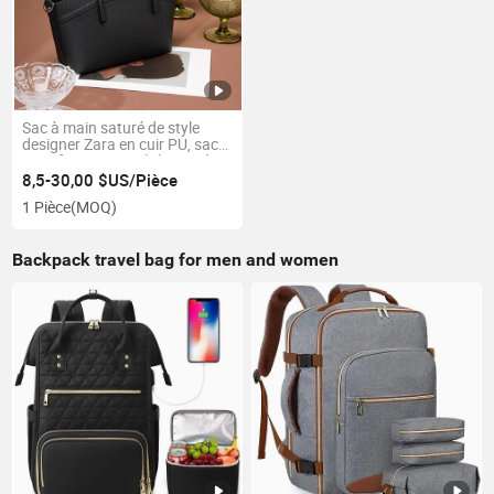
Sac à main saturé de style
designer Zara en cuir PU, sac
pour femmes en réplique très
tendance
8,5-30,00 $US/Pièce
1 Pièce
(MOQ)
Backpack travel bag for men and women