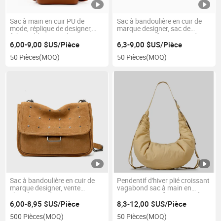
Sac à main en cuir PU de
Sac à bandoulière en cuir de
mode, réplique de designer,
marque designer, sac de
fabriqué à Guangzhou,
voyage pour femme, sac de
meilleur vendeur, personnalisé
shopping, sac cadeau,
6,00-9,00 $US/Pièce
6,3-9,00 $US/Pièce
pour femmes, cadeau, sac à
reproduction de sac à main
50 Pièces
(MOQ)
50 Pièces
(MOQ)
bandoulière
Sac à bandoulière en cuir de
Pendentif d'hiver plié croissant
marque designer, vente
vagabond sac à main en
chaude, sac de voyage pour
polyester pour femme sac à
femmes, sac de shopping, sac-
bandoulière en nylon
6,00-8,95 $US/Pièce
8,3-12,00 $US/Pièce
cadeau, reproduction de sac à
500 Pièces
(MOQ)
50 Pièces
(MOQ)
main