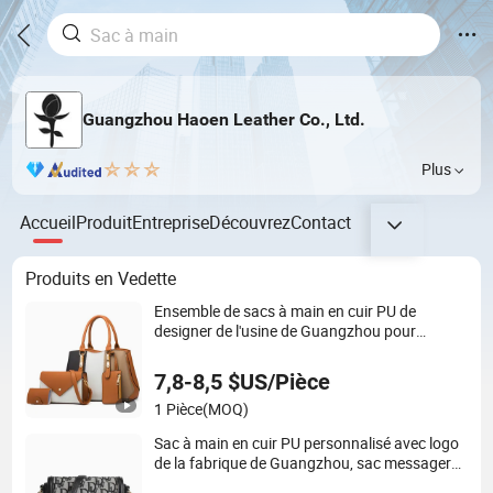
Guangzhou Haoen Leather Co., Ltd.
Plus
Accueil
Produit
Entreprise
Découvrez
Contact
Produits en Vedette
Ensemble de sacs à main en cuir PU de
designer de l'usine de Guangzhou pour
femmes, sac à main de mode, sac de luxe pour
dames
7,8-8,5 $US/Pièce
1 Pièce
(MOQ)
Sac à main en cuir PU personnalisé avec logo
de la fabrique de Guangzhou, sac messager
de mode, grand sac carré classique pour