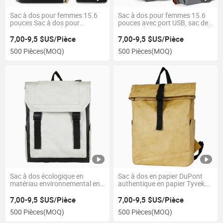
Sac à dos pour femmes 15.6
Sac à dos pour femmes 15.6
pouces Sac à dos pour
pouces avec port USB, sac de
ordinateur portable avec port
voyage étanche pour le travail,
USB Sac à dos pour
sac à dos de mode pour
7,00-9,5 $US/Pièce
7,00-9,5 $US/Pièce
enseignant infirmière Sac de
médecin, professeur, infirmière
500 Pièces
(MOQ)
500 Pièces
(MOQ)
travail avec sac isotherme Sac
à dos pour ordinateur portable
Cadeaux pour femmes et
hommes
Sac à dos écologique en
Sac à dos en papier DuPont
matériau environnemental en
authentique en papier Tyvek
papier DuPont pour le voyage
DuPont
7,00-9,5 $US/Pièce
7,00-9,5 $US/Pièce
500 Pièces
(MOQ)
500 Pièces
(MOQ)