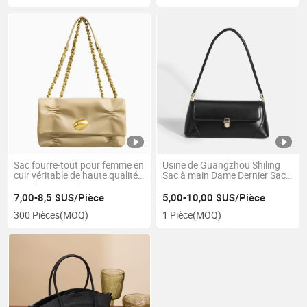
Sac fourre-tout pour femme en
Usine de Guangzhou Shiling
cuir véritable de haute qualité,
Sac à main Dame Dernier Sac
populaire, avec logo
Designer Vente en gros Sac
personnalisé, sac à main de
fourre-tout Mode Dame
7,00-8,5 $US/Pièce
5,00-10,00 $US/Pièce
luxe
300 Pièces
(MOQ)
1 Pièce
(MOQ)