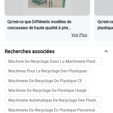
7
0.8M
Hauteur du trou de matériel de sortie
Des photos détaillées
Qu'est-ce que Différents modèles de
Qu'est-c
concasseur de haute qualité à prix
plastique
La voie toute la ligne de production tant
compétitif
sacs tis
Voir Plus
que le produit atteigne les clients.
Recherches associées
1.
Prendre des vidéos ou photos du processus de
Machine De Recyclage Dans La Machinerie Plastique
production et les détails pour les clients
au cours
Machines Pour Le Recyclage Des Plastiques
de la production
.
2.Prendre des vidéos ou photos de produits finis
Machinerie De Recyclage De Plastique CE
pour les clients
après leur production
.
Machines De Recyclage De Plastique Usagé
3.Prendre des vidéos ou photos de l'emballage
Machinerie Automatique De Recyclage Des Plastiques
pour les clients
lors de l'emballage
.
Machinerie De Recyclage En Plastique Personnalisée