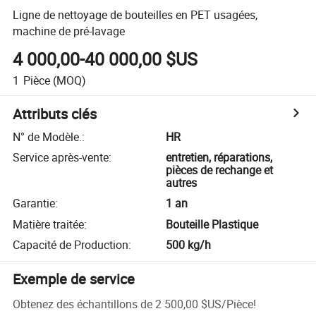
Ligne de nettoyage de bouteilles en PET usagées,
machine de pré-lavage
4 000,00-40 000,00 $US
1
Pièce
(MOQ)
Attributs clés
N° de Modèle.
:
HR
Service après-vente
:
entretien, réparations,
pièces de rechange et
autres
Garantie
:
1 an
Matière traitée
:
Bouteille Plastique
Capacité de Production
:
500 kg/h
Exemple de service
Obtenez des échantillons de
2 500,00 $US
/
Pièce
!