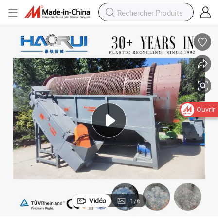
Ouvrir
Vidéo
1
/
6