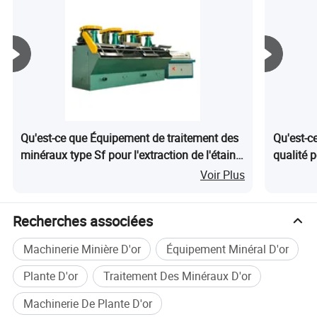
Qu'est-ce que Équipement de traitement des
Qu'est-c
minéraux type Sf pour l'extraction de l'étain,
qualité p
du manganèse, du charbon, du cuivre, de l'or,
nickel, zi
Voir Plus
du zinc, du plomb, du fer, du chrome, de
l'aluminium, machine de flottation par
Recherches associées
mousse prix
Machinerie Minière D'or
Équipement Minéral D'or
Plante D'or
Traitement Des Minéraux D'or
Machinerie De Plante D'or