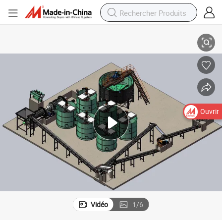
5tph Usine de lixiviation Cil CIP de minerai d&#039;or
Ouvrir
Vidéo
1
/
6