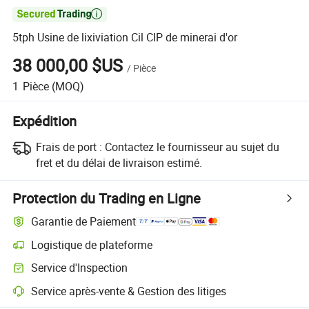

5tph Usine de lixiviation Cil CIP de minerai d'or
38 000,00 $US
/
Pièce
1
Pièce
(MOQ)
Expédition
Frais de port :
Contactez le fournisseur au sujet du
fret et du délai de livraison estimé.
Protection du Trading en Ligne
Garantie de Paiement
Logistique de plateforme
Suivi d'expédition plus clair avec des logistiques prises en charge par 
Service d'Inspection
Inspection préalable à l'expédition optionnelle pour des contrôles de qu
Service après-vente & Gestion des litiges
Résolution des litiges assistée par la plateforme, y compris les rembo