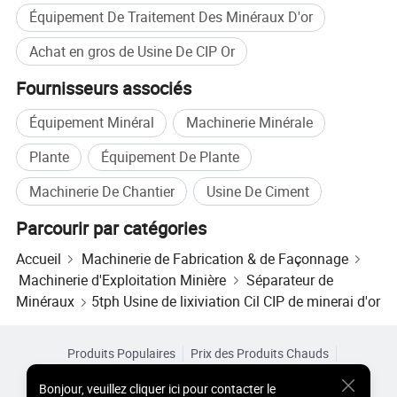
Équipement De Traitement Des Minéraux D'or
Achat en gros de Usine De CIP Or
Fournisseurs associés
Équipement Minéral
Machinerie Minérale
Principe de fonctionnement
Plante
Équipement De Plante
Gain de temps dans le processus de lessivage, réduisant
Machinerie De Chantier
Usine De Ciment
ainsi les dépenses de production.
Parcourir par catégories
En outre, une technologie d'extraction avancée améliorant
Accueil
Machinerie de Fabrication & de Façonnage
l'efficacité de l'extraction de l'or.
Machinerie d'Exploitation Minière
Séparateur de
La ligne de production CIL est plus large que le CIP dans
Minéraux
5tph Usine de lixiviation Cil CIP de minerai d'or
l'industrie minière.
Étapes de traitement Gold,Introduction de la ligne de
Produits Populaires
Prix des Produits Chauds
production GOLD CIL :
Produits Chauds en Gros
Acheteur Vedette de
Site PC
Bonjour
,
veuillez cliquer ici pour contacter le