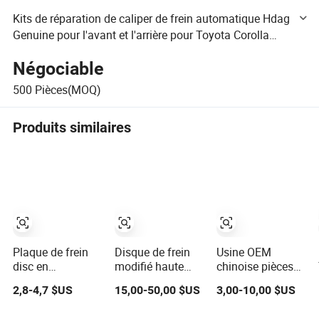
Kits de réparation de caliper de frein automatique Hdag
Genuine pour l'avant et l'arrière pour Toyota Corolla
Yaris RAV4 Prius Hiace Prado Ist Ncp60 Harrier Wish
Négociable
Highlander Landcruiser
500
Pièces(MOQ)
Produits similaires
Plaque de frein
Disque de frein
Usine OEM
disc en
modifié haute
chinoise pièces
céramique semi-
performance pour
automobiles
2,8-4,7 $US
15,00-50,00 $US
3,00-10,00 $US
métallique de
Ap-330*28 de
vente en gros
haute
freins à plusieurs
plaquette de frein