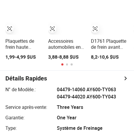
performance à
pistons
semi-métallique
prix de gros pour
en carbone
Toyota Corolla
céramique
Prius Yaris
marque voitures
japonaises
coréennes
européennes
Plaquettes de
Accessoires
D1761 Plaquette
avant arrière
frein haute
automobiles en
de frein avant
disque plaquette
performance pour
gros, pièces de
haute
de frein
1,99-4,99 $US
3,88-8,88 $US
8,2-10,6 $US
camions,
plaquettes de
performance pour
fabricants
composants de
frein arrière pour
Golf, plaquettes
frein pour
Hongqi E-HS9
de frein en
véhicules de
céramique
Détails Rapides
tourisme, sécurité
de freinage,
N° de Modèle.:
04479-14060 AY600-TY063
excellente
04479-44020 AY600-TY043
performance de
freinage
Service après-vente:
Three Years
Garantie:
One Year
Type:
Système de Freinage