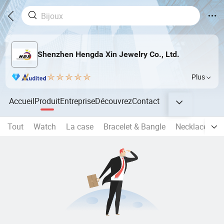
Shenzhen Hengda Xin Jewelry Co., Ltd.
Plus
Accueil
Produit
Entreprise
Découvrez
Contact
Tout
Watch
La case
Bracelet & Bangle
Necklace
P