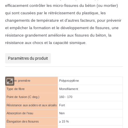
efficacement contrôler les micro-fissures du béton (ou mortier)
qui sont causées par le rétrécissement du plastique, les
changements de température et d'autres facteurs, pour prévenir
et empêcher la formation et le développement de fissures, une
résistance grandement améliorée aux fissures du béton, la
résistance aux chocs et la capacité sismique.
Paramètres du produit
Matière première
Polypropylène
Type de fibre
Monofilament
Point de fusion (C deg.)
160 - 170
Résistance aux acides et aux alcalis
Fort
Absorption de l'eau
Non
Élongation des fissures
≥ 15 %