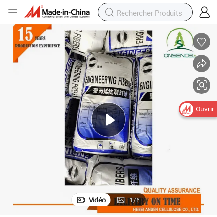
Ouvrir
Vidéo
1
/
6