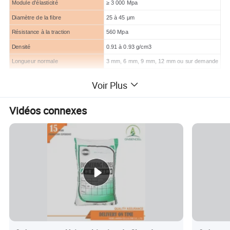
Module d'élasticité
≥ 3 000 Mpa
Diamètre de la fibre
25 à 45 μm
Résistance à la traction
560 Mpa
Densité
0.91 à 0.93 g/cm3
Longueur normale
3 mm, 6 mm, 9 mm, 12 mm ou sur demande
Voir Plus
Affichage des détails du produit
Vidéos connexes