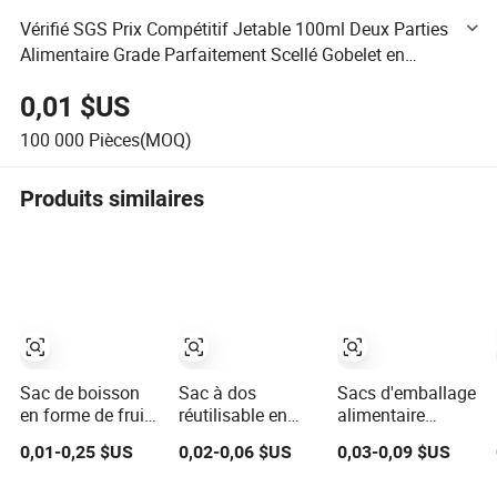
Vérifié SGS Prix Compétitif Jetable 100ml Deux Parties
Alimentaire Grade Parfaitement Scellé Gobelet en
Plastique Sauce ou Jus Boîte PP Séparée avec
0,01 $US
Couvercle
100 000
Pièces(MOQ)
Produits similaires
Sac de boisson
Sac à dos
Sacs d'emballage
en forme de fruit,
réutilisable en
alimentaire
sachet doypack,
plastique 150ml
personnalisés,
0,01-0,25 $US
0,02-0,06 $US
0,03-0,09 $US
emballage de
pour boissons
sacs en mylar
boisson, poche
liquides, sachet à
réutilisables, sacs