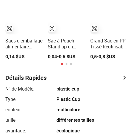
réutilisable
bec pour aliments
pour bonbons,
pour bébés et jus
biscuits,
collations
Sacs d'emballage
Sac à Pouch
Grand Sac en PP
alimentaire
Stand-up en
Tissé Réutilisable
écologiques
Plastique
de Grande
0,14 $US
0,04-0,5 $US
0,5-0,8 $US
réutilisables en
Composite
Capacité pour la
Mylar, sacs
Réutilisable avec
Pêche 25kg 50kg
d'emballage pour
Système de
le riz
Scellage Sous
Détails Rapides
Vide pour Café
Alimentaire 500g-
N° de Modèle.:
plastic cup
10kg Zipper /
Type:
Plastic Cup
Retort Sous Vide
couleur:
multicolore
taille:
différentes tailles
avantage:
écologique