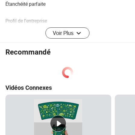
Étanchéité parfaite
Profil de l'entreprise
Voir Plus
Introduction en usine : nous sommes un fournisseur
professionnel spécialisé dans les produits en papier et en
Recommandé
plastique jetables destinés à être utilisés dans les
aliments et les boissons. Avec une bonne qualité et un
service de qualité, nous avons été le fournisseur de
supermarchés plus de 10 ans.
Vidéos Connexes
FAQ
FAQ :
T1. Quels sont vos principaux produits ?