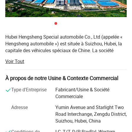
Hubei Hengsheng Special automobile Co., Ltd (appelée «
Hengsheng automobile ») est située à Suizhou, Hubei, la
capitale des véhicules spéciaux de Chine. La société
intègre la recherche et le développement, la fabrication et
Voir Tout
la vente de véhicules spéciaux, principalement destinés
aux marchés de l'assainissement municipal, des secours
d'urgence, des secours techniques et des transports
À propos de notre Usine & Contexte Commercial
spéciaux. La société adhère toujours à la réputation du
Type d'Entreprise
Fabricant/Usine & Société
marché avec des produits et des services de haute qualité.
Paramètres du produit
Commerciale
La société dispose de plus de 800 produits, dont quatre
Adresse
Yumin Avenue and Starlight Two
séries principales : série sanitaire : camions à ordures,
Paramètres du véhicule
Road Interchange, Zengdu District,
camions de lavage et de balayage, camions sprinkleur,
Suizhou, Hubei, China
Marque du véhicule
JAC
chariots aspirant, etc. ; série technique : grues à bord,
véhicules de travail aériens, véhicules de déminage,
Poids à vide
(
kg)
6200
Conditions de
LC, T/T, D/P, PayPal, Western