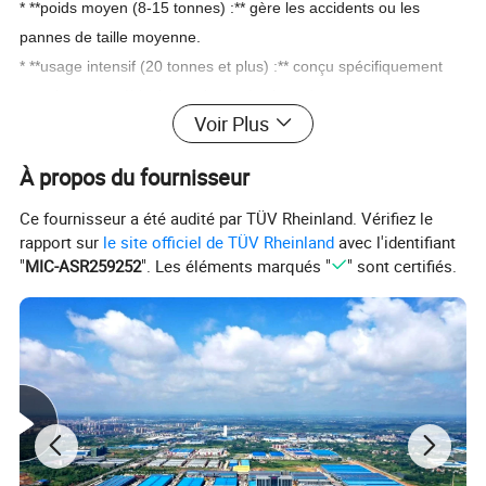
* **poids moyen (8-15 tonnes) :** gère les accidents ou les
pannes de taille moyenne.
* **usage intensif (20 tonnes et plus) :** conçu spécifiquement
pour les gros véhicules ou les opérations de sauvetage
Voir Plus
spéciales.
À propos du fournisseur
Ce fournisseur a été audité par TÜV Rheinland. Vérifiez le
rapport sur
le site officiel de TÜV Rheinland
avec l'identifiant
"
MIC-ASR259252
". Les éléments marqués "
" sont certifiés.