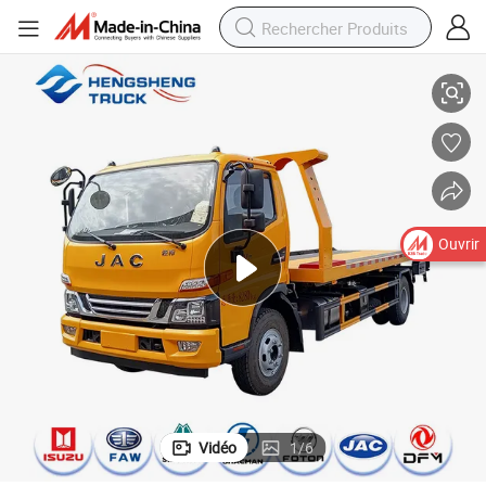
ge de roues
Camion porte-voitures JAC 5-Ton avec plateau et dépanneuse 4X2 à leva
Ouvrir
Vidéo
1
/
6