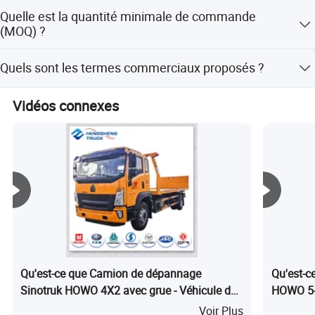
Les principaux paramètres sont les suivants : Marque du
fabricants d'origine.
Quelle est la quantité minimale de commande
véhicule : JAC, Puissance du moteur : 118 kW, Poids à
(MOQ) ?
vide : 6200 kg, Dimensions du véhicule : 8400 x 2460 x
2450 mm, Longueur de la plaque : 6,2 m, Largeur de la
La quantité minimale de commande est de 1 unité.
Quels sont les termes commerciaux proposés ?
plaque : 2,45 m, et Capacité de charge de la plaque : 5
tonnes.
Nous proposons les termes commerciaux EXW, FOB, CFR
Vidéos connexes
et CIF pour votre commodité.
Qu'est-ce que Camion de dépannage
Qu'est-c
Sinotruk HOWO 4X2 avec grue - Véhicule de
HOWO 5-
récupération à vendre
chargeur
Voir Plus