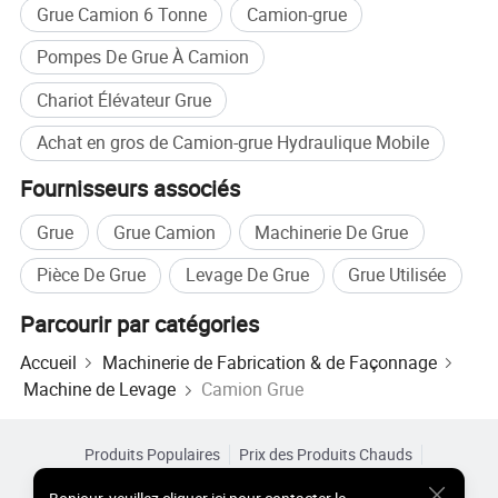
Grue Camion 6 Tonne
Camion-grue
Nombre d'essieux
4
Pompes De Grue À Camion
Empattement (mm)
1800+1400+4575
Chariot Élévateur Grue
Nombre de pneus
12
Achat en gros de Camion-grue Hydraulique Mobile
La taille des pneus
11.00R20 18PR
Essieu avant/arrière
7,5 tonnes /16 tonnes
Fournisseurs associés
Système de freinage
Frein Air-Cut automatiquement
Grue
Grue Camion
Machinerie De Grue
Les paramètres de la grue
Pièce De Grue
Levage De Grue
Grue Utilisée
Poids de la grue de levage
12 à 16 tonnes
Parcourir par catégories
Type de rampe
Grue de bras de pliage
Accueil
Machinerie de Fabrication & de Façonnage
Rayon de fonctionnement maximale (m)
18
Machine de Levage
Camion Grue
Hauteur de levage maximale (m)
20
Produits Populaires
Prix des Produits Chauds
Nombre de segments de la rampe
6 ou 7
Produits Chauds en Gros
Acheteur Vedette de
Site PC
Outrigger Span (mm)
2436-8396