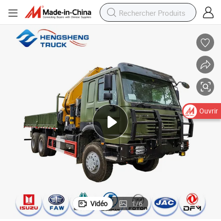
Ouvrir
Vidéo
1
/
6