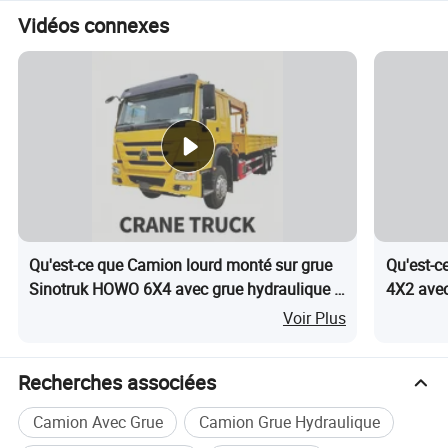
Vidéos connexes
Paramètres du produit
Paramètres du véhicule
La marque de véhicule
Sino Howo
Qu'est-ce que Camion lourd monté sur grue
Qu'est-
Sinotruk HOWO 6X4 avec grue hydraulique à
4X2 avec
Poids à vide
(
kg)
20800
flèche télescopique droite pour le levage de
Tonnes e
Voir Plus
La puissance du moteur(kw)
294
charges de construction
pour Man
Boîte de vitesses
12-Transmission de vitesse manuelle
Recherches associées
La taille du véhicule (mm)
12000x2550x3850
Camion Avec Grue
Camion Grue Hydraulique
La taille des conteneurs (mm)
8400x2450x600