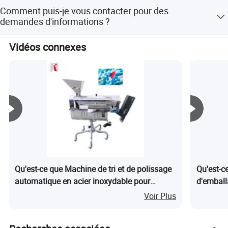
transaction.
Nous offrons une garantie de 12 mois à compter de la
Comment puis-je vous contacter pour des
réception de la machine chez le client. Notre équipe de
Produits à prix d'achat
demandes d'informations ?
techniciens expérimentés offre un service après-vente
professionnel pour garantir un fonctionnement parfait.
Veuillez laisser un message et cliquez sur "envoyer" pour
Vidéos connexes
nous envoyer directement votre demande.
Qu'est-ce que Machine de tri et de polissage
Qu'est-c
automatique en acier inoxydable pour
d'emball
petites capsules Ypj-Gc
pharmace
Voir Plus
électriq