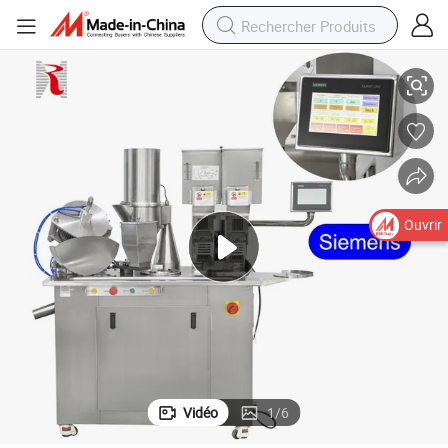
 en gélatine végétale transparente
Machine de remplissage et d&#039;encapsulation de capsules vides dures
Ouvrir
Vidéo
1
/
6