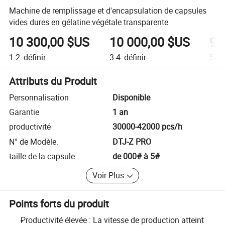
Machine de remplissage et d'encapsulation de capsules
vides dures en gélatine végétale transparente
10 300,00 $US
10 000,00 $US
9 
1-2
définir
3-4
définir
5+
d
Attributs du Produit
Personnalisation
Disponible
Garantie
1 an
productivité
30000-42000 pcs/h
N° de Modèle.
DTJ-Z PRO
taille de la capsule
de 000# à 5#
Voir Plus
Points forts du produit
Productivité élevée : La vitesse de production atteint