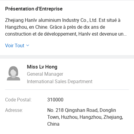
feuille de toiture en aluminium, cercle
Présentation d'Entreprise
en aluminium, ondulé en aluminium
Zhejiang Hanlv aluminium Industry Co., Ltd. Est situé à
Hangzhou, en Chine. Grâce à près de dix ans de
construction et de développement, Hanlv est devenue une
entreprise de fabrication d'aluminium complète et à
Voir Tout
grande échelle pour une production à grande échelle, des
équipements de pointe et des variétés de produits de
gamme complète en Chine.
Miss Lv Hong
General Manager
Hanlv est équipé de tôles d'aluminium de pointe et de
International Sales Department
lignes de laminage en tandem à chaud. Nous possédons
également une presse, un fraisage double face, une
machine à couper, un réhuileur, une machine à meuler, four
Code Postal:
310000
de trempe, machine de pré-étirage de tension, four de
recuisson, machine de four de fusion et ainsi de suite.
Adresse:
No. 218 Qingshan Road, Donglin
Nous fournissons principalement de l'aluminium et ses
Town, Huzhou, Hangzhou, Zhejiang,
feuilles d'alliage, bobines, profilés et feuilles ondulées.
China