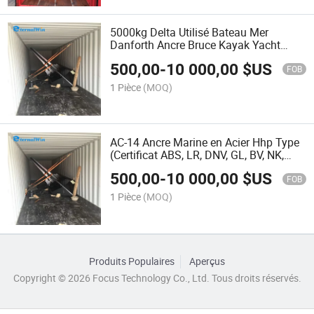
5000kg Delta Utilisé Bateau Mer
Danforth Ancre Bruce Kayak Yacht
Ancre Tige Marine Ancrages Bateaux
500,00
-
10 000,00
$US
FOB
1 Pièce
(MOQ)
AC-14 Ancre Marine en Acier Hhp Type
(Certificat ABS, LR, DNV, GL, BV, NK,
CCS) Ancre Delta Haute Résistance
500,00
-
10 000,00
$US
Heavy Duty Ancre en Acier Coulé Hhp
FOB
Mk5 Modèle
1 Pièce
(MOQ)
Produits Populaires
Aperçus
Copyright © 2026 Focus Technology Co., Ltd. Tous droits réservés.