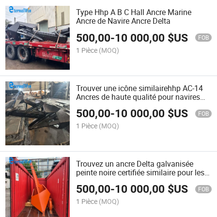
Type Hhp A B C Hall Ancre Marine
Ancre de Navire Ancre Delta
500,00
-
10 000,00
$US
FOB
1 Pièce
(MOQ)
Trouver une icône similairehhp AC-14
Ancres de haute qualité pour navires
marins et bateaux à vendre
500,00
-
10 000,00
$US
FOB
1 Pièce
(MOQ)
Trouvez un ancre Delta galvanisée
peinte noire certifiée similaire pour les
navires marins et les bateaux, ancre de
500,00
-
10 000,00
$US
chaîne de bateau de haute qualité
FOB
1 Pièce
(MOQ)