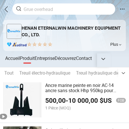
HENAN ETERNALWIN MACHINERY EQUIPMENT
CO., LTD.
Plus
Accueil
Produit
Entreprise
Découvrez
Contact
Tout
Treuil électro-hydraulique
Treuil hydraulique diesel
Ancre marine peinte en noir AC-14
ancre sans stock Hhp 950kg pour
navires et bateaux
500,00
-
10 000,00
$US
FOB
1 Pièce
(MOQ)