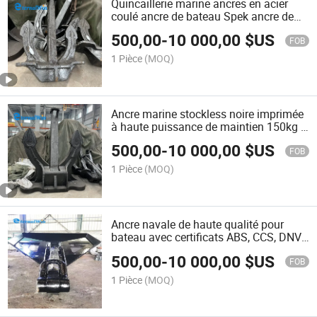
Quincaillerie marine ancres en acier
coulé ancre de bateau Spek ancre de
docking Hall sans stock pour navire
500,00
-
10 000,00
$US
FOB
1 Pièce
(MOQ)
Ancre marine stockless noire imprimée
à haute puissance de maintien 150kg à
3000kg à vendre
500,00
-
10 000,00
$US
FOB
1 Pièce
(MOQ)
Ancre navale de haute qualité pour
bateau avec certificats ABS, CCS, DNV,
RINA
500,00
-
10 000,00
$US
FOB
1 Pièce
(MOQ)