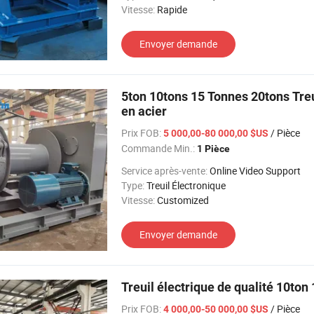
Vitesse:
Rapide
Envoyer demande
5ton 10tons 15 Tonnes 20tons Treu
en acier
Prix FOB:
/ Pièce
5 000,00-80 000,00 $US
Commande Min.:
1 Pièce
Service après-vente:
Online Video Support
Type:
Treuil Électronique
Vitesse:
Customized
Envoyer demande
Treuil électrique de qualité 10to
Prix FOB:
/ Pièce
4 000,00-50 000,00 $US