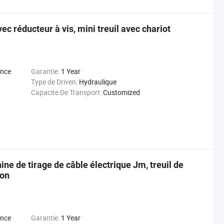
vec réducteur à vis, mini treuil avec chariot
ance
Garantie:
1 Year
Type de Driven:
Hydraulique
Capacite De Transport:
Customized
hine de tirage de câble électrique Jm, treuil de
ion
ance
Garantie:
1 Year