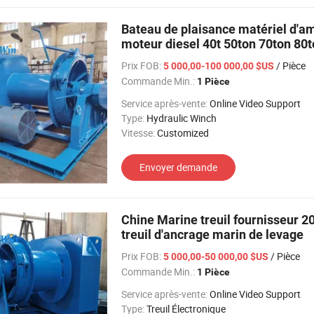
Bateau de plaisance matériel d'a
moteur diesel 40t 50ton 70ton 80t
remorquage d'amarrage
Prix FOB:
/ Pièce
5 000,00-100 000,00 $US
Commande Min.:
1 Pièce
Service après-vente:
Online Video Support
Type:
Hydraulic Winch
Vitesse:
Customized
Envoyer demande
Chine Marine treuil fournisseur 2
treuil d'ancrage marin de levage
Prix FOB:
/ Pièce
5 000,00-50 000,00 $US
Commande Min.:
1 Pièce
Service après-vente:
Online Video Support
Type:
Treuil Électronique