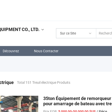
IPMENT CO., LTD.
Sur ce Site
Découvrez
Nous Contacter
ectrique
Total 151 Treuil électrique Produits
35ton Équipement de remorqueur ma
pour amarrage de bateau avec treu
Prix FOB:
/ Pièce
5 000,00-50 000,00 $US