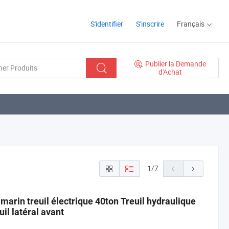
S'identifier
S'inscrire
Français
Publier la Demande
d'Achat
1
/
7
rin treuil électrique 40ton Treuil hydraulique
il latéral avant