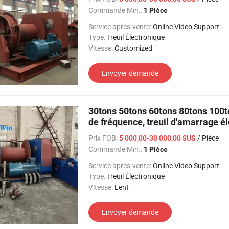
Commande Min.:
1 Pièce
Service après-vente:
Online Video Support
Type:
Treuil Électronique
Vitesse:
Customized
Envoyer demande
30tons 50tons 60tons 80tons 100to
de fréquence, treuil d'amarrage é
Prix FOB:
/ Pièce
5 000,00-30 000,00 $US
Commande Min.:
1 Pièce
Service après-vente:
Online Video Support
Type:
Treuil Électronique
Vitesse:
Lent
Envoyer demande