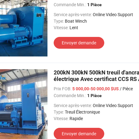
Commande Min.:
1 Pièce
Service après-vente:
Online Video Support
Type:
Boat Winch
Vitesse:
Lent
Envoyer demande
200kN 300kN 500kN treuil d'ancra
électrique Avec certificat CCS RS
Prix FOB:
/ Pièce
5 000,00-50 000,00 $US
Commande Min.:
1 Pièce
Service après-vente:
Online Video Support
Type:
Treuil Électronique
Vitesse:
Rapide
Envoyer demande