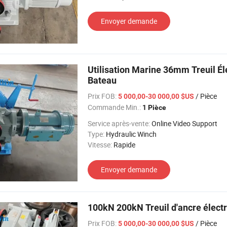
Envoyer demande
Utilisation Marine 36mm Treuil É
Bateau
Prix FOB:
/ Pièce
5 000,00-30 000,00 $US
Commande Min.:
1 Pièce
Service après-vente:
Online Video Support
Type:
Hydraulic Winch
Vitesse:
Rapide
Envoyer demande
100kN 200kN Treuil d'ancre élect
Prix FOB:
/ Pièce
5 000,00-30 000,00 $US