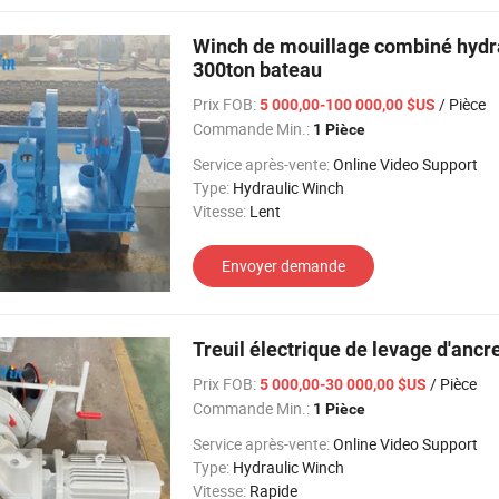
Winch de mouillage combiné hydra
300ton bateau
Prix FOB:
/ Pièce
5 000,00-100 000,00 $US
Commande Min.:
1 Pièce
Service après-vente:
Online Video Support
Type:
Hydraulic Winch
Vitesse:
Lent
Envoyer demande
Treuil électrique de levage d'an
Prix FOB:
/ Pièce
5 000,00-30 000,00 $US
Commande Min.:
1 Pièce
Service après-vente:
Online Video Support
Type:
Hydraulic Winch
Vitesse:
Rapide