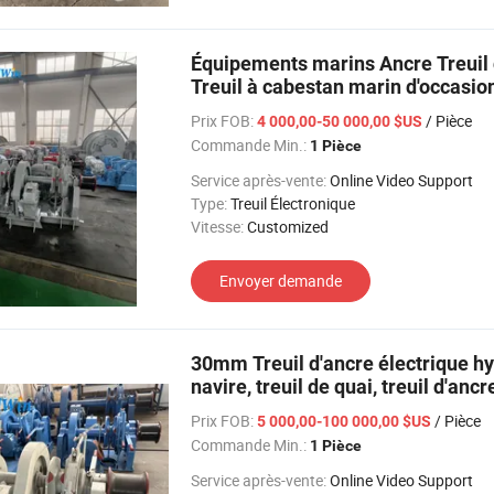
Équipements marins Ancre Treuil 
Treuil à cabestan marin d'occasio
Prix FOB:
/ Pièce
4 000,00-50 000,00 $US
Commande Min.:
1 Pièce
Service après-vente:
Online Video Support
Type:
Treuil Électronique
Vitesse:
Customized
Envoyer demande
30mm Treuil d'ancre électrique hy
navire, treuil de quai, treuil d'an
Prix FOB:
/ Pièce
5 000,00-100 000,00 $US
Commande Min.:
1 Pièce
Service après-vente:
Online Video Support