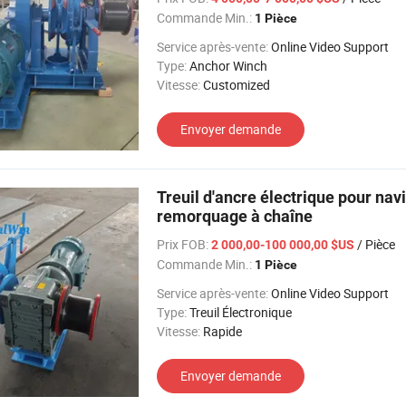
Commande Min.:
1 Pièce
Service après-vente:
Online Video Support
Type:
Anchor Winch
Vitesse:
Customized
Envoyer demande
Treuil d'ancre électrique pour na
remorquage à chaîne
Prix FOB:
/ Pièce
2 000,00-100 000,00 $US
Commande Min.:
1 Pièce
Service après-vente:
Online Video Support
Type:
Treuil Électronique
Vitesse:
Rapide
Envoyer demande