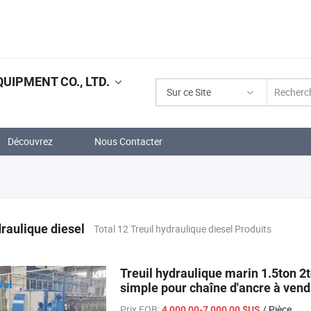
IPMENT CO., LTD.
Sur ce Site
Découvrez
Nous Contacter
draulique diesel
Total 12 Treuil hydraulique diesel Produits
Treuil hydraulique marin 1.5ton 2t
simple pour chaîne d'ancre à ve
Prix FOB:
/ Pièce
4 000,00-7 000,00 $US