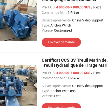
Prix FOB:
/ Pièce
4 000,00-7 000,00 $US
Commande Min.:
1 Pièce
Service après-vente:
Online Video Support
Type:
Anchor Winch
Vitesse:
Customized
Envoyer demande
Certificat CCS BV Treuil Marin d
Treuil Hydraulique de Tirage Mar
100 Ton
Prix FOB:
/ Pièce
4 000,00-7 000,00 $US
Commande Min.:
1 Pièce
Service après-vente:
Online Video Support
Type:
Anchor Windlass
Vitesse:
Lent
Envoyer demande