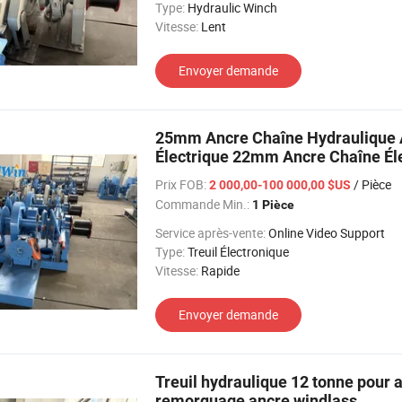
Type:
Hydraulic Winch
Vitesse:
Lent
Envoyer demande
25mm Ancre Chaîne Hydraulique 
Électrique 22mm Ancre Chaîne Él
Inoxydable Treuil
Prix FOB:
/ Pièce
2 000,00-100 000,00 $US
Commande Min.:
1 Pièce
Service après-vente:
Online Video Support
Type:
Treuil Électronique
Vitesse:
Rapide
Envoyer demande
Treuil hydraulique 12 tonne pour
remorquage ancre windlass