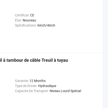
Certificat:
CE
État:
Nouveau
Spécifications:
6inch/4inch
il à tambour de câble Treuil à tuyau
Garantie:
12 Months
Type de Driven:
Hydraulique
Capacite De Transport:
Niveau Lourd Spécial