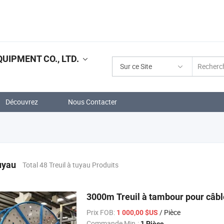
IPMENT CO., LTD.
Sur ce Site
Découvrez
Nous Contacter
tuyau
Total 48 Treuil à tuyau Produits
3000m Treuil à tambour pour câble
Prix FOB:
/ Pièce
1 000,00 $US
Commande Min.:
1 Pièce