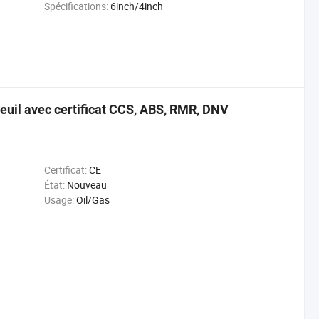
Spécifications:
6inch/4inch
reuil avec certificat CCS, ABS, RMR, DNV
Certificat:
CE
État:
Nouveau
Usage:
Oil/Gas