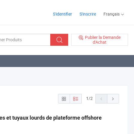
S'identifier
S'inscrire
Français
Publier la Demande
d'Achat
1
/
2
s et tuyaux lourds de plateforme offshore