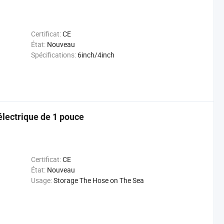
Certificat:
CE
État:
Nouveau
Spécifications:
6inch/4inch
électrique de 1 pouce
Certificat:
CE
État:
Nouveau
Usage:
Storage The Hose on The Sea