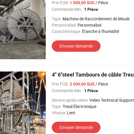
Prix FOB:
/ Pièce
1 000,00 $US
Commande Min.:
1 Pièce
Type:
Machine de Raccordement de Moule
Personnalisé:
Personnalisé
Caractéristique:
Étanche à l'humidité
Envoyer demande
4'' 6''steel Tambours de câble Treu
Prix FOB:
/ Pièce
2 000,00 $US
Commande Min.:
1 Pièce
Service après-vente:
Video Technical Support
Type:
Treuil Électronique
Vitesse:
Lent
Envoyer demande