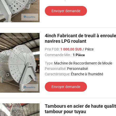
Envoyer demande
4inch Fabricant de treuil à enroul
navires LPG roulant
Prix FOB:
/ Pièce
1 000,00 $US
Commande Min.:
1 Pièce
Type:
Machine de Raccordement de Moule
Personnalisé:
Personnalisé
Caractéristique:
Étanche à l'humidité
Envoyer demande
Tambours en acier de haute qualit
tambour pour tuyau