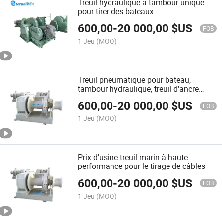
Treuil hydraulique à tambour unique
pour tirer des bateaux
600,00
-
20 000,00
$US
FOB
1 Jeu
(MOQ)
Treuil pneumatique pour bateau,
tambour hydraulique, treuil d'ancre
pour barge à vendre
600,00
-
20 000,00
$US
FOB
1 Jeu
(MOQ)
Prix d'usine treuil marin à haute
performance pour le tirage de câbles
600,00
-
20 000,00
$US
FOB
1 Jeu
(MOQ)