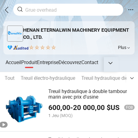
HENAN ETERNALWIN MACHINERY EQUIPMENT
CO., LTD.
Plus
Accueil
Produit
Entreprise
Découvrez
Contact
Tout
Treuil électro-hydraulique
Treuil hydraulique diesel
Treuil hydraulique à double tambour
marin avec prix d'usine
600,00
-
20 000,00
$US
FOB
1 Jeu
(MOQ)