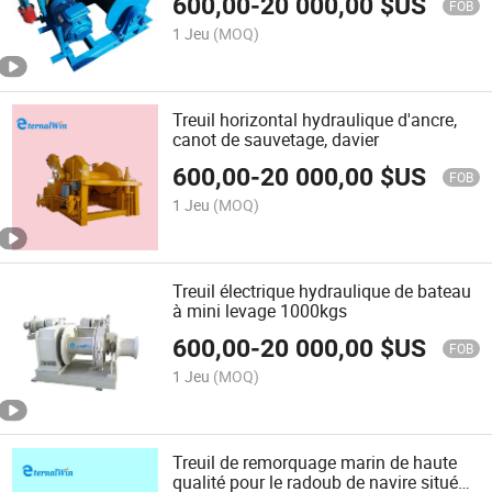
600,00
-
20 000,00
$US
FOB
1 Jeu
(MOQ)
Treuil horizontal hydraulique d'ancre,
canot de sauvetage, davier
600,00
-
20 000,00
$US
FOB
1 Jeu
(MOQ)
Treuil électrique hydraulique de bateau
à mini levage 1000kgs
600,00
-
20 000,00
$US
FOB
1 Jeu
(MOQ)
Treuil de remorquage marin de haute
qualité pour le radoub de navire situé