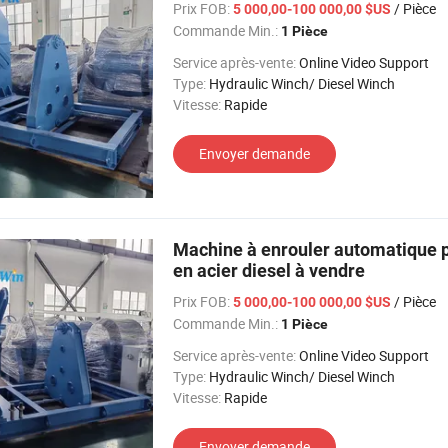
Prix FOB:
/ Pièce
5 000,00-100 000,00 $US
Commande Min.:
1 Pièce
Service après-vente:
Online Video Support
Type:
Hydraulic Winch/ Diesel Winch
Vitesse:
Rapide
Envoyer demande
Machine à enrouler automatique po
en acier diesel à vendre
Prix FOB:
/ Pièce
5 000,00-100 000,00 $US
Commande Min.:
1 Pièce
Service après-vente:
Online Video Support
Type:
Hydraulic Winch/ Diesel Winch
Vitesse:
Rapide
Envoyer demande