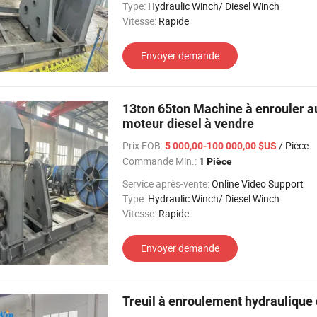
Type:
Hydraulic Winch/ Diesel Winch
Vitesse:
Rapide
Envoyer demande
13ton 65ton Machine à enrouler a
moteur diesel à vendre
Prix FOB:
/ Pièce
5 000,00-100 000,00 $US
Commande Min.:
1 Pièce
Service après-vente:
Online Video Support
Type:
Hydraulic Winch/ Diesel Winch
Vitesse:
Rapide
Envoyer demande
Treuil à enroulement hydraulique 