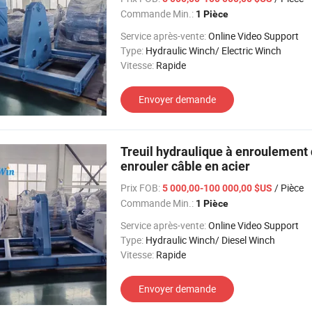
Commande Min.:
1 Pièce
Service après-vente:
Online Video Support
Type:
Hydraulic Winch/ Electric Winch
Vitesse:
Rapide
Envoyer demande
Treuil hydraulique à enroulement 
enrouler câble en acier
Prix FOB:
/ Pièce
5 000,00-100 000,00 $US
Commande Min.:
1 Pièce
Service après-vente:
Online Video Support
Type:
Hydraulic Winch/ Diesel Winch
Vitesse:
Rapide
Envoyer demande