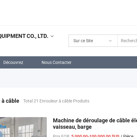
IPMENT CO., LTD.
Sur ce Site
Découvrez
Nous Contacter
 à câble
Total 21 Enrouleur à câble Produits
Machine de déroulage de câble éle
vaisseau, barge
Prix FOB:
/ Pièce
5 000,00-100 000,00 $US