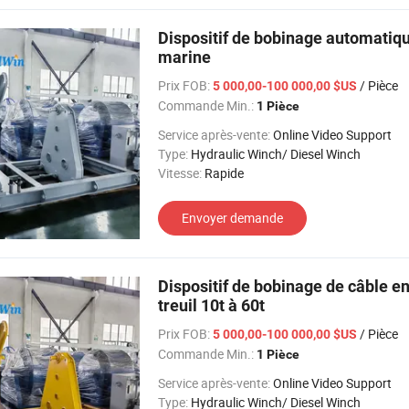
Dispositif de bobinage automatiqu
marine
Prix FOB:
/ Pièce
5 000,00-100 000,00 $US
Commande Min.:
1 Pièce
Service après-vente:
Online Video Support
Type:
Hydraulic Winch/ Diesel Winch
Vitesse:
Rapide
Envoyer demande
Dispositif de bobinage de câble e
treuil 10t à 60t
Prix FOB:
/ Pièce
5 000,00-100 000,00 $US
Commande Min.:
1 Pièce
Service après-vente:
Online Video Support
Type:
Hydraulic Winch/ Diesel Winch