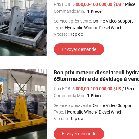
Prix FOB:
/ Pièce
5 000,00-100 000,00 $US
Commande Min.:
1 Pièce
Service après-vente:
Online Video Support
Type:
Hydraulic Winch/ Diesel Winch
Vitesse:
Rapide
Envoyer demande
Bon prix moteur diesel treuil hyd
65ton machine de dévidage à ven
Prix FOB:
/ Pièce
5 000,00-100 000,00 $US
Commande Min.:
1 Pièce
Service après-vente:
Online Video Support
Type:
Hydraulic Winch/ Diesel Winch
Vitesse:
Rapide
Envoyer demande