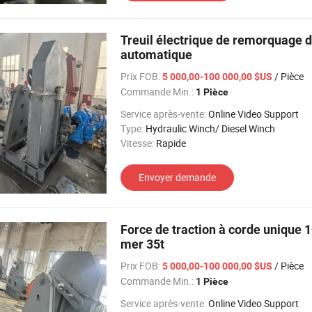
Treuil électrique de remorquage 
automatique
Prix FOB:
/ Pièce
5 000,00-100 000,00 $US
Commande Min.:
1 Pièce
Service après-vente:
Online Video Support
Type:
Hydraulic Winch/ Diesel Winch
Vitesse:
Rapide
Envoyer demande
Force de traction à corde unique 
mer 35t
Prix FOB:
/ Pièce
5 000,00-100 000,00 $US
Commande Min.:
1 Pièce
Service après-vente:
Online Video Support