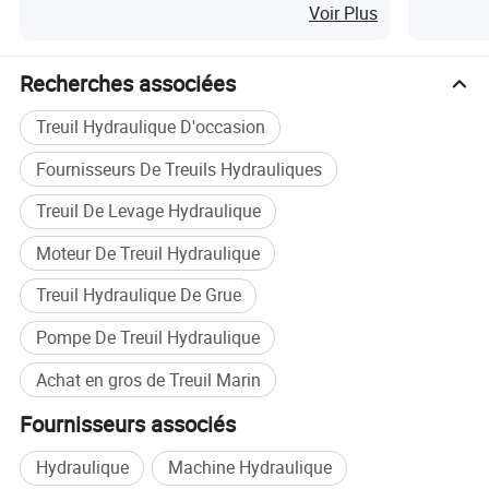
remorquage avec câble en acier
navire
Voir Plus
4. Frein moteur à sécurité intégrée
5. Norme de conception basée sur BV, ABS, DNV, RMRS, etc
Recherches associées
6. Couche d'apprêt riche en zinc époxy pour une excellente
résistance à la corrosion
Treuil Hydraulique D'occasion
7. Défaillance de l'entraînement système de protection de
Fournisseurs De Treuils Hydrauliques
freinage pour un treuillage plus sûr
8. Déverrouillage d'urgence manuel
Treuil De Levage Hydraulique
Moteur De Treuil Hydraulique
Nous avons également beaucoup d'autres treuils comme ci-
Treuil Hydraulique De Grue
dessous:
Pompe De Treuil Hydraulique
Achat en gros de Treuil Marin
Fournisseurs associés
Hydraulique
Machine Hydraulique