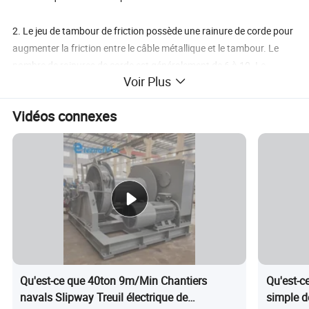
2. Le jeu de tambour de friction possède une rainure de corde pour
augmenter la friction entre le câble métallique et le tambour. Le
nombre de rainures de corde est généralement de 6 à 10. Le
Voir Plus
tambour de rangement de corde est utilisé uniquement pour
ranger le câble métallique et ne fournit pas de force de traction. Ce
Vidéos connexes
tambour est contrôlé par le couple d'entraînement du moteur de
conversion de fréquence, qui peut mieux rester synchronisé avec le
tambour de friction.
Caractéristiques des treuils d'intérieur
Eternalwin :
1.
Puissance électrique, hydraulique
2.
Diverses options de commande (commande locale,
Qu'est-ce que 40ton 9m/Min Chantiers
Qu'est-c
télécommande)
navals Slipway Treuil électrique de
simple d
3. Vitesse unique, deux vitesses ou vitesse variable