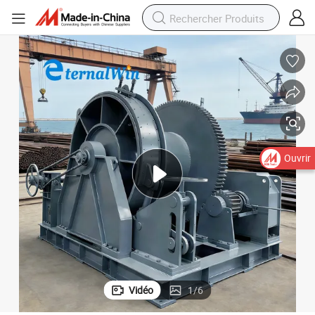
Ouvrir
Vidéo
1
/
6