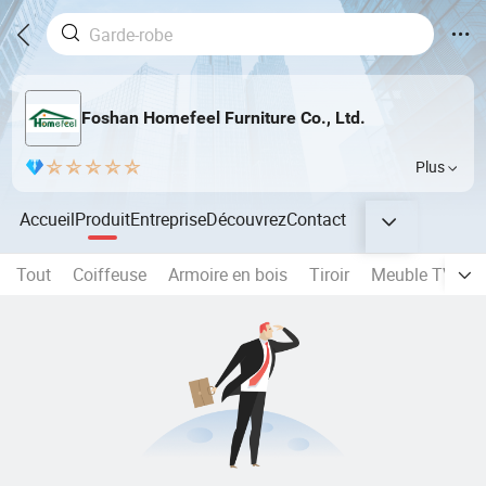
Foshan Homefeel Furniture Co., Ltd.
Plus
Accueil
Produit
Entreprise
Découvrez
Contact
Tout
Coiffeuse
Armoire en bois
Tiroir
Meuble TV
M