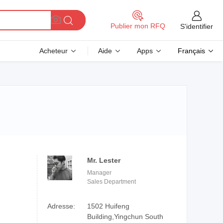
Publier mon RFQ
S'identifier
Acheteur
Aide
Apps
Français
Mr. Lester
Manager
Sales Department
Adresse:
1502 Huifeng
Building,Yingchun South