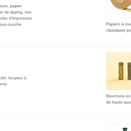
de pipe en ve
nium, papier
pratique Pipe
er de tipping, tow
en verre
arton d'impression
Papiers à rou
 sous-couche
classiques p
cigarettes ro
la main
uler, broyeur à
erre
Bouchons en 
de haute qual
Tuyau de fu
DAB avec filt
verre