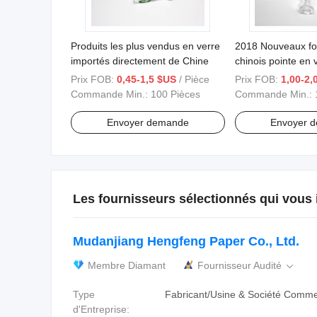
Produits les plus vendus en verre
2018 Nouveaux fo
importés directement de Chine
chinois pointe en 
de cône
Prix FOB:
0,45-1,5 $US
/ Pièce
Prix FOB:
1,00-2,
Commande Min.:
100 Pièces
Commande Min.:
Envoyer demande
Envoyer 
Les fournisseurs sélectionnés qui vous 
Mudanjiang Hengfeng Paper Co., Ltd.
Membre Diamant
Fournisseur Audité

Type
Fabricant/Usine & Société Comme
d'Entreprise: