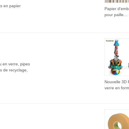
ts en papier
Papier d'emb
pour paille
alimentaire
biodégradabl
Papier à roul
u en verre, pipes
gs de recyclage,
Nouvelle 3D 
verre en for
crâne peinte 
main 11 Pou
Produit de f
7mm Ensemb
fumage en ve
épais Access