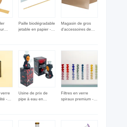
rre
Verre Pipe à Eau
pipe à eau en verre
 à eau
Vente en Gros
Chine
ler
Paille biodégradable
Magasin de gros
our
jetable en papier -
d'accessoires de
ulées à
Papier d'emballage
fumer papier à
alimentaire, papier à
rouler
rouler
verre
Usine de prix de
Filtres en verre
ité -
pipe à eau en
spiraux premium -
mée
silicone Naruto
Filtres à fumer
res en
personnalisés