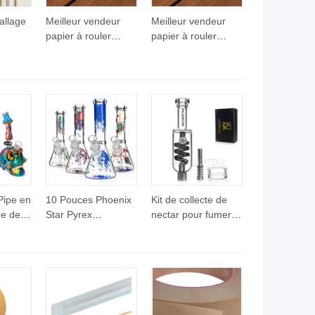
allage
Meilleur vendeur
Meilleur vendeur
papier à rouler
papier à rouler
multicolore taille roi
multicolore taille roi
e -
complet 50booklets
complet 50booklets
er
papier à rouler pour
papier à rouler pour
fumer
fumer
Pipe en
10 Pouces Phoenix
Kit de collecte de
me de
Star Pyrex
nectar pour fumer
à la
Autocollants Verre
produit DAB en gros
ces
Bécher Couleurs
6" Bubbler en verre
umage
Mélangées
clou en titane plat
le de
Accessoires de
pour cire plat en
rre
Fumer Pipe à Eau
silicone congélable
oires
Soufflée à la Main
collecteur de nectar