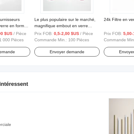
urnisseurs
Le plus populaire sur le marché,
24k Filtre en ve
verre en forme
magnifique embout en verre
coloré en gros
00 $US
/ Pièce
Prix FOB:
0,5-2,00 $US
/ Pièce
Prix FOB:
5,00-
1 000 Pièces
Commande Min.:
100 Pièces
Commande Min
demande
Envoyer demande
Envoye
intéressent
rciale