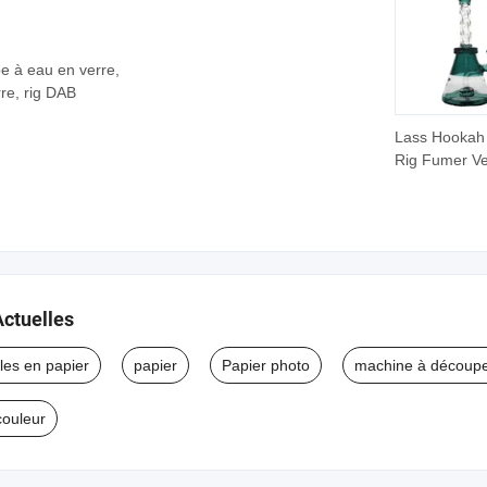
pe à eau en verre,
rre, rig DAB
Lass Hookah
Rig Fumer Ve
Eau Tuyau U
Vente en Gro
Actuelles
cles en papier
papier
Papier photo
machine à découpe
couleur