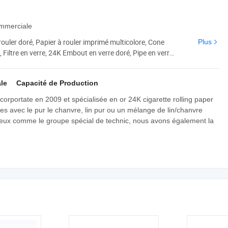
ommerciale
rouler doré, Papier à rouler imprimé multicolore, Cone
Plus
 Filtre en verre, 24K Embout en verre doré, Pipe en verre,
e en bois, Plateau à rouler en métal
le
Capacité de Production
rportate en 2009 et spécialisée en or 24K cigarette rolling paper
es avec le pur le chanvre, lin pur ou un mélange de lin/chanvre
 eux comme le groupe spécial de technic, nous avons également la