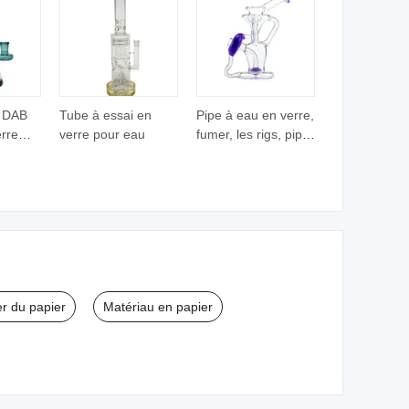
 DAB
Tube à essai en
Pipe à eau en verre,
rre
verre pour eau
fumer, les rigs, pipe
sine
en verre recyclée
s
r du papier
Matériau en papier