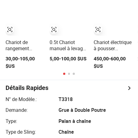
à pousser
1100*800*1700mm
Chariot de
0.5t Chariot
Chariot électrique
rangement
manuel à levage
à pousser
mobile de cuisine
de haute qualité
silencieux,
30,00-105,00
5,00-100,00 $US
450,00-600,00
avec étagères
avec
camion à
$US
$US
roulantes à
entraînement à
plateforme,
pousser
main, série MP
dumper
électrique, chariot
électrique de
Détails Rapides
transport
N° de Modèle.:
T3318
Demande:
Grue à Double Poutre
Type:
Palan à chaîne
Type de Sling:
Chaîne