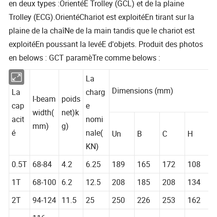
en deux types :OrientéE Trolley (GCL) et de la plaine
Trolley (ECG).OrientéChariot est exploitéEn tirant sur la
plaine de la chaîNe de la main tandis que le chariot est
exploitéEn poussant la levéE d'objets. Produit des photos
en belows : GCT paramèTre comme belows :
La
Dimensions (mm)
La
charg
I-beam
poids
cap
e
width(
net)k
acit
nomi
mm)
g)
é
nale(
Un
B
C
H
KN)
0.5T
68-84
4.2
6.25
189
165
172
108
1T
68-100
6.2
12.5
208
185
208
134
2T
94-124
11.5
25
250
226
253
162