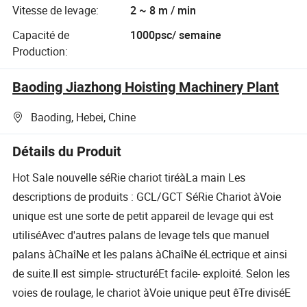
Vitesse de levage:
2 ~ 8 m / min
Capacité de
1000psc/ semaine
Production:
Baoding Jiazhong Hoisting Machinery Plant
Baoding, Hebei, Chine
Détails du Produit
Hot Sale nouvelle séRie chariot tiréàLa main Les
descriptions de produits : GCL/GCT SéRie Chariot àVoie
unique est une sorte de petit appareil de levage qui est
utiliséAvec d'autres palans de levage tels que manuel
palans àChaîNe et les palans àChaîNe éLectrique et ainsi
de suite.Il est simple- structuréEt facile- exploité. Selon les
voies de roulage, le chariot àVoie unique peut êTre diviséE