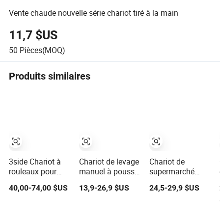
Vente chaude nouvelle série chariot tiré à la main
11,7 $US
50
Pièces(MOQ)
Produits similaires
3side Chariot à
Chariot de levage
Chariot de
rouleaux pour
manuel à pousser
supermarché
conteneurs,
robuste pour
Chariot de
40,00-74,00 $US
13,9-26,9 $US
24,5-29,9 $US
chariot de
levage de poutres
magasin de
logistique
proximité Chariot
d'entrepôt, chariot
à pousser