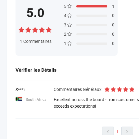
5
1
5.0
4
0
3
0
2
0
1
Commentaires
1
0
Vérifier les Détails
Commentaires Généraux
S***i
Excellent across the board - from customer se
South Africa
exceeds expectations!
1

