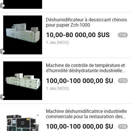
Déshumidificateur à dessiccant chinois
pour papier Zch-1000
10,00
-
80 000,00
$US
FOB
1 Jeu
(MOQ)
Machine de contrôle de température et
d'humidité déshydratante industrielle
pour la production de batteries lithium
100,00
-
100 000,00
$US
Zch-6000
FOB
1 Jeu
(MOQ)
Machine déshumidificatrice industrielle
commerciale pour la restauration des
dommages causés par l'eau Zch-500
100,00
-
100 000,00
$US
FOB