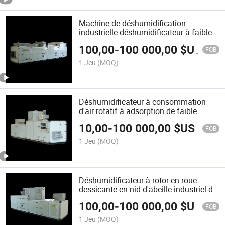
Machine de déshumidification
industrielle déshumidificateur à faible
point de rosée pour le contrôle de
100,00
-
100 000,00
$US
l'humidité Zch-10000
FOB
1 Jeu
(MOQ)
Déshumidificateur à consommation
d'air rotatif à adsorption de faible
énergie Zch-10000
10,00
-
100 000,00
$US
FOB
1 Jeu
(MOQ)
Déshumidificateur à rotor en roue
dessicante en nid d'abeille industriel de
Chine Zch-6000
100,00
-
100 000,00
$US
FOB
1 Jeu
(MOQ)