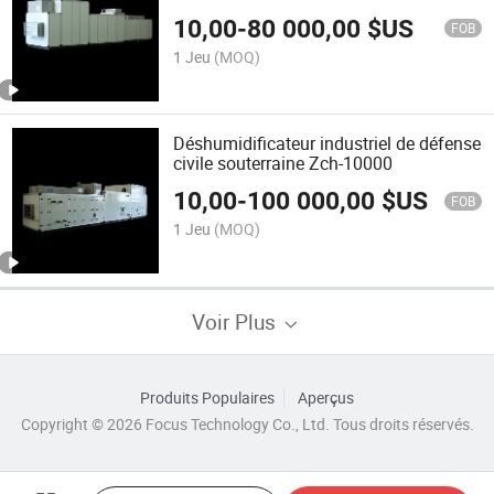
basse température de rosée avec salle
10,00
-
80 000,00
$US
de séchage Zch-1000
FOB
1 Jeu
(MOQ)
Déshumidificateur industriel de défense
civile souterraine Zch-10000
10,00
-
100 000,00
$US
FOB
1 Jeu
(MOQ)
Voir Plus
Produits Populaires
Aperçus
Copyright © 2026 Focus Technology Co., Ltd. Tous droits réservés.