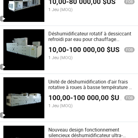
10,00
-
80 000,00
$US
FOB
1 Jeu
(MOQ)
Déshumidificateur rotatif à dessiccant
refroidi par eau pour chauffage
électrique industriel Zch-10000
10,00
-
100 000,00
$US
FOB
1 Jeu
(MOQ)
Unité de déshumidification d'air frais
rotative à roues à basse température de
qualité industrielle Zch-6000
100,00
-
100 000,00
$US
FOB
1 Jeu
(MOQ)
Nouveau design fonctionnement
silencieux déshumidificateur ultra-