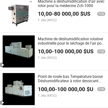
Machine à déshumidification d'air avec
rotor pour la médecine Zch-1000
10,00
-
80 000,00
$US
FOB
1 Jeu
(MOQ)
Machine de déshumidification rotative
industrielle pour le séchage de l'air pour
le traitement Zch-10000
10,00
-
100 000,00
$US
FOB
1 Jeu
(MOQ)
Point de rosée bas Température basse
Déshumidificateur à rotor dessicant
Zch-6000
100,00
-
100 000,00
$US
FOB
1 Jeu
(MOQ)