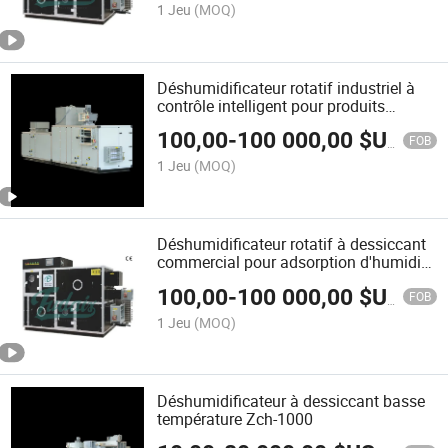
1 Jeu
(MOQ)
Déshumidificateur rotatif industriel à
contrôle intelligent pour produits
chimiques Zch-6000
100,00
-
100 000,00
$US
FOB
1 Jeu
(MOQ)
Déshumidificateur rotatif à dessiccant
commercial pour adsorption d'humidité
Zch-500
100,00
-
100 000,00
$US
FOB
1 Jeu
(MOQ)
Déshumidificateur à dessiccant basse
température Zch-1000