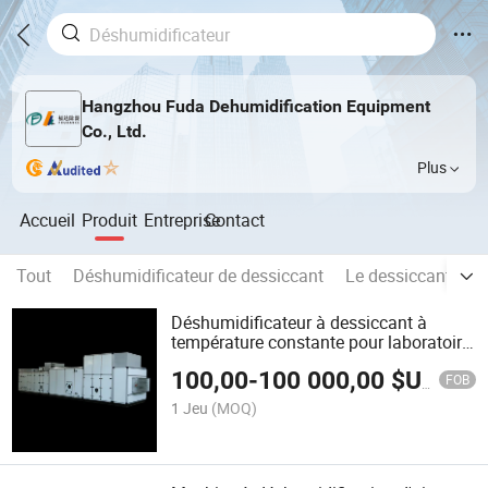
Hangzhou Fuda Dehumidification Equipment
Co., Ltd.
Plus
Accueil
Produit
Entreprise
Contact
Tout
Déshumidificateur de dessiccant
Le dessiccant dés
Déshumidificateur à dessiccant à
température constante pour laboratoire
professionnel économiseur d'énergie
100,00
-
100 000,00
$US
Zch-6000
FOB
1 Jeu
(MOQ)