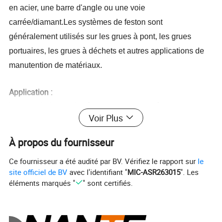
en acier, une barre d'angle ou une voie
carrée/diamant
.
Les systèmes de feston sont
généralement utilisés sur les grues à pont, les grues
portuaires, les grues à déchets et autres applications de
manutention de matériaux
.
Application :
Les kits de feston de câble en acier pour câble plat ou
Voir Plus
rond conviennent aux applications légères où une
structure de support intermédiaire n'est pas disponible.
À propos du fournisseur
Économiques et fiables, les systèmes de câble en acier
Ce fournisseur a été audité par BV. Vérifiez le rapport sur
le
tendu fournissent l'électrification aux petites grues, aux
site officiel de BV
avec l'identifiant "
MIC-ASR263015
". Les
palans mobiles et aux grues à flèche. Avec
Installation
éléments marqués "
" sont certifiés.
pratique
, budget réduit, s
Structure simple
et d'autres
caractéristiques.