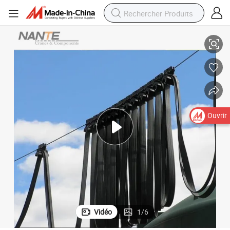
vec chariot
Système de feston en fil d&#039;acier pour alimentation mobile de grue a
Ouvrir
Vidéo
1
/
6