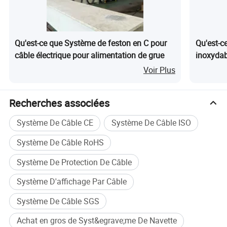
assistance pièces de rechange et solutions
personnalisées.
Qu'est-ce que Système de feston en C pour
Qu'est-c
câble électrique pour alimentation de grue
inoxydab
Voir Plus
Recherches associées
Système De Câble CE
Système De Câble ISO
Système De Câble RoHS
Système De Protection De Câble
Système D'affichage Par Câble
Système De Câble SGS
Achat en gros de Syst&egrave;me De Navette