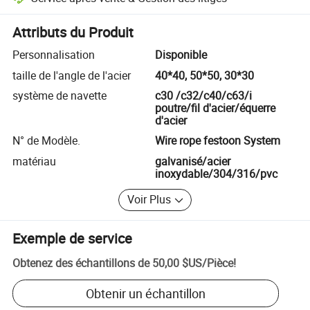
Résolution des litiges assistée par la plateforme, y compris les rembo
Attributs du Produit
Personnalisation
Disponible
taille de l'angle de l'acier
40*40, 50*50, 30*30
système de navette
c30 /c32/c40/c63/i
poutre/fil d'acier/équerre
d'acier
N° de Modèle.
Wire rope festoon System
matériau
galvanisé/acier
inoxydable/304/316/pvc
Voir Plus
Exemple de service
Obtenez des échantillons de
50,00 $US
/
Pièce
!
Obtenir un échantillon