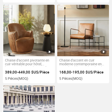
Chaise d'accent pivotante en
Chaise d'accent en cuir
cuir véritable pour hôtel,
moderne contemporaine en
bureau, salon moderne et fait
cuir véritable pour le salon, le
à la main
restaurant et l'hôtel, avec
389,00-449,00 $US/Pièce
168,00-195,00 $US/Pièce
structure en métal et tuyau en
5 Pièces
(MOQ)
5 Pièces
(MOQ)
acier