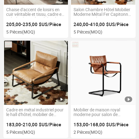
Chaise d'accent de loisirs en
Salon Chambre Hôtel Mobilier
cuir véritable et tissu, cadre en
Moderne Métal Fer Capitonné
métal industriel, mobilier de
Repose-pieds Bureau Fait
salon, hall d'hôtel, mobilier
Main Cuir Loisirs Fauteuil
205,00-235,00 $US/Pièce
240,00-410,00 $US/Pièce
d'extérieur
Lounge
5 Pièces
(MOQ)
5 Pièces
(MOQ)
Cadre en métal industriel pour
Mobilier de maison royal
le hall d'hôtel, mobilier de
moderne pour salon de
salon, chaise longue en cuir
bureau, fauteuil en métal avec
véritable, fauteuil d'accent de
structure en acier, chaise de
183,00-210,00 $US/Pièce
153,00-168,00 $US/Pièce
loisirs
salle à manger en cuir véritable
5 Pièces
(MOQ)
2 Pièces
(MOQ)