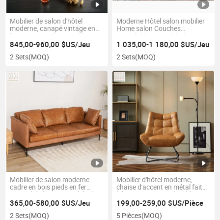
Mobilier de salon d'hôtel
Moderne Hôtel salon mobilier
moderne, canapé vintage en
Home salon Couches
bois capitonné, ensemble de
inoxydable Ensemble de
luxe en cuir véritable
canapés en cuir véritable grain
845,00-960,00 $US/Jeu
1 035,00-1 180,00 $US/Jeu
en acier de loisirs
2 Sets
(MOQ)
2 Sets
(MOQ)
Mobilier de salon moderne
Mobilier d'hôtel moderne,
cadre en bois pieds en fer
chaise d'accent en métal faite
canapé de loisirs pour hôtel
à la main, en cuir véritable,
maison bureau ensembles de
pour le salon et les loisirs
365,00-580,00 $US/Jeu
199,00-259,00 $US/Pièce
canapés en tissu velours
2 Sets
(MOQ)
5 Pièces
(MOQ)
canapé en cuir véritable