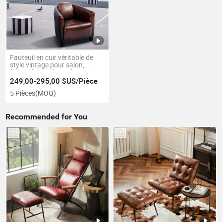
Fauteuil en cuir véritable de
style vintage pour salon,
fauteuil de club en aluminium
aviator, chaise de loisirs
249,00-295,00 $US/Pièce
accentuée
5 Pièces
(MOQ)
Recommended for You