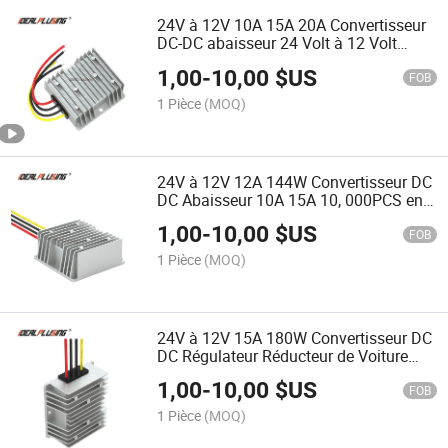
24V à 12V 10A 15A 20A Convertisseur
DC-DC abaisseur 24 Volt à 12 Volt
réducteur de tension DC-DC pour
1,00
-
10,00
$US
voitures
FOB
1 Pièce
(MOQ)
24V à 12V 12A 144W Convertisseur DC
DC Abaisseur 10A 15A 10, 000PCS en
Stock
1,00
-
10,00
$US
FOB
1 Pièce
(MOQ)
24V à 12V 15A 180W Convertisseur DC
DC Régulateur Réducteur de Voiture
Certifié CE 24V à 12V 15AMP Module
1,00
-
10,00
$US
FOB
1 Pièce
(MOQ)