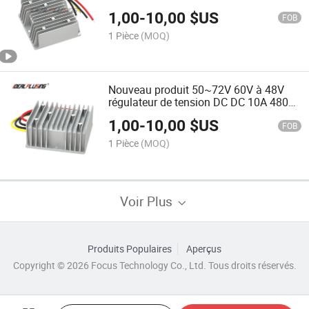
10A Module de Convertisseur DC à DC
1,00
-
10,00
$US
Abaisseur
FOB
1 Pièce
(MOQ)
Nouveau produit 50~72V 60V à 48V
régulateur de tension DC DC 10A 480W
convertisseur d'alimentation
1,00
-
10,00
$US
FOB
1 Pièce
(MOQ)
Voir Plus
Produits Populaires
Aperçus
Copyright © 2026 Focus Technology Co., Ltd. Tous droits réservés.