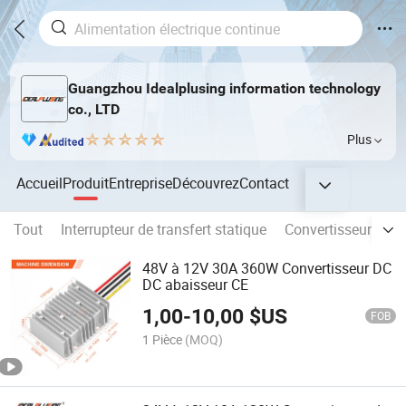
Guangzhou Idealplusing information technology
co., LTD
Plus
Accueil
Produit
Entreprise
Découvrez
Contact
Tout
Interrupteur de transfert statique
Convertisseur de f
48V à 12V 30A 360W Convertisseur DC
DC abaisseur CE
1,00
-
10,00
$US
FOB
1 Pièce
(MOQ)