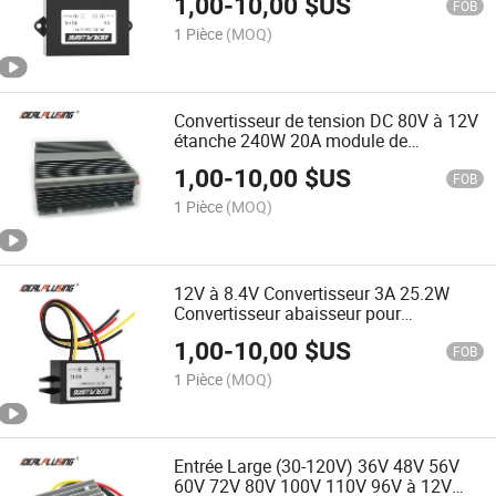
1,00
-
10,00
$US
Alimentation électrique à tension
FOB
réduite Buck
1 Pièce
(MOQ)
Convertisseur de tension DC 80V à 12V
étanche 240W 20A module de
puissance DC abaisseur pour chariots
1,00
-
10,00
$US
de golf
FOB
1 Pièce
(MOQ)
12V à 8.4V Convertisseur 3A 25.2W
Convertisseur abaisseur pour
alimentation LED de voiture Module
1,00
-
10,00
$US
FOB
1 Pièce
(MOQ)
Entrée Large (30-120V) 36V 48V 56V
60V 72V 80V 100V 110V 96V à 12V