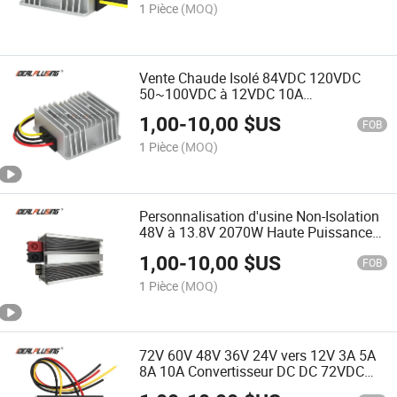
1 Pièce
(MOQ)
Vente Chaude Isolé 84VDC 120VDC
50~100VDC à 12VDC 10A
Convertisseur DC à DC Alimentation
1,00
-
10,00
$US
FOB
1 Pièce
(MOQ)
Personnalisation d'usine Non-Isolation
48V à 13.8V 2070W Haute Puissance
150A Convertisseur DC DC a une
1,00
-
10,00
$US
protection complète
FOB
1 Pièce
(MOQ)
72V 60V 48V 36V 24V vers 12V 3A 5A
8A 10A Convertisseur DC DC 72VDC
60VDC 48VDC 24VDC vers 12VDC