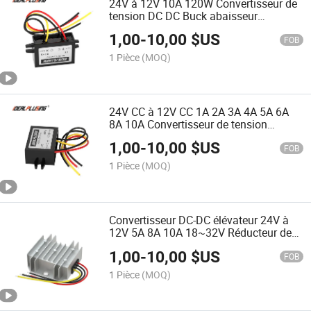
24V à 12V 10A 120W Convertisseur de
tension DC DC Buck abaisseur
Adaptateur d'alimentation Module
1,00
-
10,00
$US
FOB
1 Pièce
(MOQ)
24V CC à 12V CC 1A 2A 3A 4A 5A 6A
8A 10A Convertisseur de tension
abaisseur DC24V à DC12V
1,00
-
10,00
$US
Alimentation Buck
FOB
1 Pièce
(MOQ)
Convertisseur DC-DC élévateur 24V à
12V 5A 8A 10A 18~32V Réducteur de
tension DC-DC Certificat CE
1,00
-
10,00
$US
FOB
1 Pièce
(MOQ)