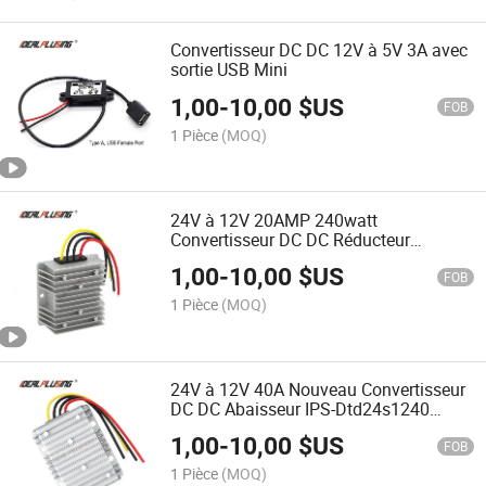
Convertisseur DC DC 12V à 5V 3A avec
sortie USB Mini
1,00
-
10,00
$US
FOB
1 Pièce
(MOQ)
24V à 12V 20AMP 240watt
Convertisseur DC DC Réducteur
Régulateur Étanche Type Abaisseur
1,00
-
10,00
$US
240W Certifié CE Idealplusing
FOB
1 Pièce
(MOQ)
24V à 12V 40A Nouveau Convertisseur
DC DC Abaisseur IPS-Dtd24s1240
Certifié CE RoHS
1,00
-
10,00
$US
FOB
1 Pièce
(MOQ)