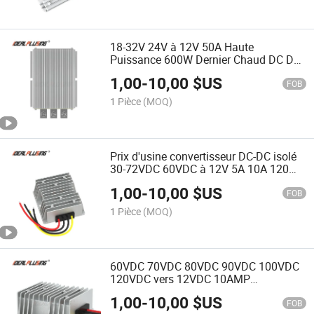
18-32V 24V à 12V 50A Haute
Puissance 600W Dernier Chaud DC DC
Convertisseur Abaisseur Buck
1,00
-
10,00
$US
FOB
1 Pièce
(MOQ)
Prix d'usine convertisseur DC-DC isolé
30-72VDC 60VDC à 12V 5A 10A 120W
alimentation à découpage abaisseur
1,00
-
10,00
$US
FOB
1 Pièce
(MOQ)
60VDC 70VDC 80VDC 90VDC 100VDC
120VDC vers 12VDC 10AMP
Convertisseur DC isolé à découpage
1,00
-
10,00
$US
120 Watt avec certification CE
FOB