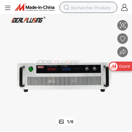
lé 80V 100A Sortie pour fournitures de laboratoire
8000W Alimentation électrique numérique réglable à courant continu régu
Ouvrir
1
/
6