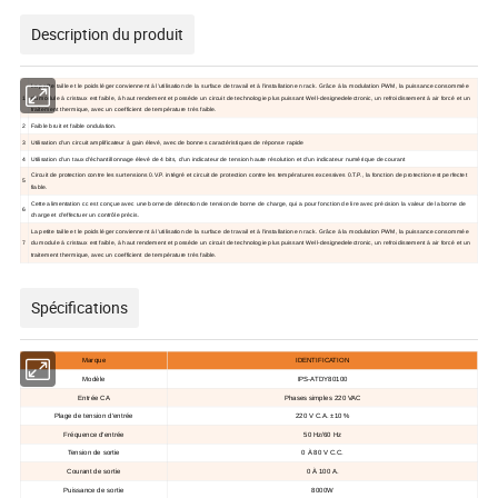
Description du produit
La petite taille et le poids léger conviennent à l'utilisation de la surface de travail et à l'installation en rack. Grâce à la modulation PWM, la puissance consommée
1
du module à cristaux est faible, à haut rendement et possède un circuit de technologie plus puissant Well-designedelectronic, un refroidissement à air forcé et un
traitement thermique, avec un coefficient de température très faible.
2
Faible bruit et faible ondulation.
3
Utilisation d'un circuit amplificateur à gain élevé, avec de bonnes caractéristiques de réponse rapide
4
Utilisation d'un taux d'échantillonnage élevé de 4 bits, d'un indicateur de tension haute résolution et d'un indicateur numérique de courant
Circuit de protection contre les surtensions 0.V.P. intégré et circuit de protection contre les températures excessives 0.T.P., la fonction de protection est perfectet
5
fiable.
Cette alimentation cc est conçue avec une borne de détection de tension de borne de charge, qui a pour fonction de lire avec précision la valeur de la borne de
6
charge et d'effectuer un contrôle précis.
La petite taille et le poids léger conviennent à l'utilisation de la surface de travail et à l'installation en rack. Grâce à la modulation PWM, la puissance consommée
7
du module à cristaux est faible, à haut rendement et possède un circuit de technologie plus puissant Well-designedelectronic, un refroidissement à air forcé et un
traitement thermique, avec un coefficient de température très faible.
Spécifications
Marque
IDENTIFICATION
Modèle
IPS-ATDY80100
Entrée CA
Phases simples
220 VAC
Plage de tension d'entrée
220 V C.A. ±10
%
Fréquence d'entrée
50 Hz/60 Hz
Tension de sortie
0 À 80 V C.C.
Courant de sortie
0 À 100 A.
Puissance de sortie
8000W