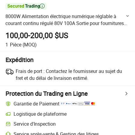

8000W Alimentation électrique numérique réglable à
courant continu régulé 80V 100A Sortie pour fournitures
de laboratoire
100,00-200,00 $US
1
Pièce
(MOQ)
Expédition
Frais de port :
Contactez le fournisseur au sujet du
fret et du délai de livraison estimé.
Protection du Trading en Ligne
Garantie de Paiement
Logistique de plateforme
Suivi d'expédition plus clair avec des logistiques prises en charge par 
Service d'Inspection
Inspection préalable à l'expédition optionnelle pour des contrôles de qu
Service après-vente & Gestion des litiges