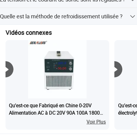
une installation sur un plan de travail ou dans un rack.
Oui, la tension et le courant de sortie sont réglables grâce
Quelle est la méthode de refroidissement utilisée ?
à des potentiomètres de précision à 10 tours.
L'appareil utilise un système de refroidissement par
Vidéos connexes
ventilateur pour maintenir des températures de
fonctionnement basses.
Qu'est-ce que Fabriqué en Chine 0-20V
Qu'est-c
Alimentation AC à DC 20V 90A 100A 1800W
électrol
2000W Convertisseur de tension réglable
du fabric
Voir Plus
Inverseur
alimentat
traiteme