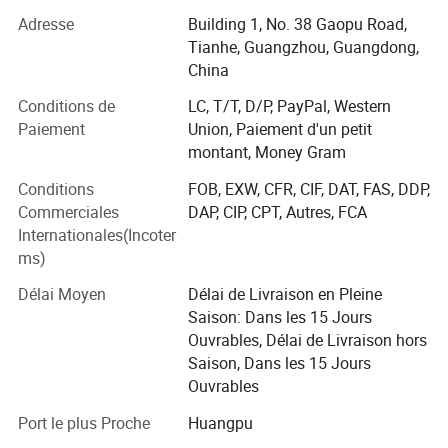
alimentation de 100 W à 500 kw.
Adresse
Building 1, No. 38 Gaopu Road,
Tianhe, Guangzhou, Guangdong,
Source d'alimentation CA, monophasée ou triphasée, 10
China
Hz, alimentation de 1 kVA à 3 kVA.
Conditions de
LC, T/T, D/P, PayPal, Western
Unité d'alimentation de masse CC CA, de 300 A à 50000 A.
Paiement
Union, Paiement d'un petit
montant, Money Gram
Qui sommes-nous ?
Conditions
FOB, EXW, CFR, CIF, DAT, FAS, DDP,
Nous avons nos usines (situées à Shenzhen en Chine),
Commerciales
DAP, CIP, CPT, Autres, FCA
plus de 20 usines coopérantes, plus de 60 travailleurs, et
Internationales(Incoter
10000 modèles différents avec des spécifications
ms)
d'alimentation.
Délai Moyen
Délai de Livraison en Pleine
Il est l'un des fournisseurs d'intégrer, de développer, de
Saison: Dans les 15 Jours
fabrication, de ventes, de conception technique, et la
Ouvrables, Délai de Livraison hors
construction pour différents types d'alimentation.
Saison, Dans les 15 Jours
Nous mettons en œuvre strictement les directives de
Ouvrables
fonctionnement « une technologie de pointe, une qualité
Port le plus Proche
Huangpu
fiable, un service satisfaisant et des clients d'abord !