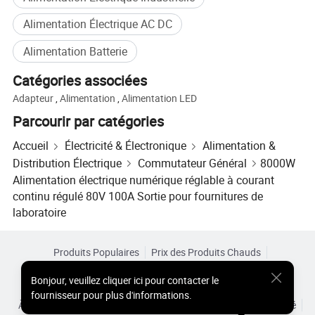
Alimentation Électrique AC DC
Alimentation Batterie
Catégories associées
Adapteur
,
Alimentation
,
Alimentation LED
Parcourir par catégories
Accueil
Électricité & Électronique
Alimentation &
Distribution Électrique
Commutateur Général
8000W
Alimentation électrique numérique réglable à courant
continu régulé 80V 100A Sortie pour fournitures de
laboratoire
Produits Populaires
Prix des Produits Chauds
Produits Chauds en Gros
Acheteur Vedette de
Site PC
Bonjour
,
veuillez cliquer ici pour contacter le
Aperçus
fournisseur pour plus d'informations.
À Propos de
Accord d’Utilisateur
Politique de Confidentialité