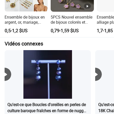
Ensemble de bijoux en
5PCS Nouvel ensemble
Ensemble 
argent, or, mariage,
de bijoux colorés et
alliage p
nuptial, collier, boucles
tendance pour femmes,
mariage a
0,5-1,2 $US
0,79-1,59 $US
1,7-1,85
d'oreilles, bracelet, acier,
comprenant bracelet,
cristaux
chaîne, fleur, diamant,
bague, boucles
couple, pierre précieuse,
d'oreilles et collier avec
Vidéos connexes
cristal, pendentif
chaîne plaquée or
Qu'est-ce que Boucles d'oreilles en perles de
Qu'est-c
culture baroque fraîches en forme de nugget
18K Chaî