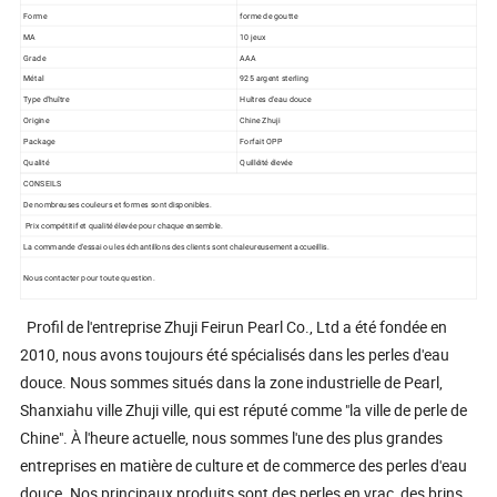
Forme
forme de goutte
MA
10 jeux
Grade
AAA
Métal
925 argent sterling
Type d'huître
Huîtres d'eau douce
Origine
Chine Zhuji
Package
Forfait OPP
Qualité
Quilléité élevée
CONSEILS
De nombreuses couleurs et formes sont disponibles.
Prix compétitif et qualité élevée pour chaque ensemble.
La commande d'essai ou les échantillons des clients sont chaleureusement accueillis.
Nous contacter pour toute question.
Profil de l'entreprise Zhuji Feirun Pearl Co., Ltd a été fondée en
2010, nous avons toujours été spécialisés dans les perles d'eau
douce. Nous sommes situés dans la zone industrielle de Pearl,
Shanxiahu ville Zhuji ville, qui est réputé comme "la ville de perle de
Chine". À l'heure actuelle, nous sommes l'une des plus grandes
entreprises en matière de culture et de commerce des perles d'eau
douce. Nos principaux produits sont des perles en vrac, des brins