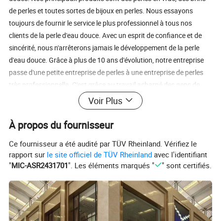
de perles et toutes sortes de bijoux en perles. Nous essayons
toujours de fournir le service le plus professionnel à tous nos
clients de la perle d'eau douce. Avec un esprit de confiance et de
sincérité, nous n'arrêterons jamais le développement de la perle
d'eau douce. Grâce à plus de 10 ans d'évolution, notre entreprise
passe d'une petite entreprise de perles à une entreprise de perles
très professionnelle. C'est grâce au travail acharné des gens de
Feirun Pearl et au soutien exceptionnel des clients. Aujourd'hui, la
Voir Plus
société a rassemblé les meilleures lignes de technologie et de
fabrication de traitement en profondeur. Nous pensons pouvoir
À propos du fournisseur
faire mieux dans le domaine des perles d'eau douce. Les gens de
Ce fournisseur a été audité par TÜV Rheinland. Vérifiez le
Feirun Pearl travaillent plus dur et s'efforcent ensemble d'obtenir
rapport sur
le site officiel de TÜV Rheinland
avec l'identifiant
un avenir meilleur. Nous sommes impatients de coopérer avec
"
MIC-ASR2431701
". Les éléments marqués "
" sont certifiés.
davantage de clients étrangers sur les avantages mutuels. Nos
magasins de perles dans le plus grand marché de perles chinois
Entrepôt de matériaux de perles , nous produisons 5000kg perles
d'eau douce chaque année Notre atelier de traitement des perles,
nous avons plus de 20 travailleurs qualifiés Certifications FAQ