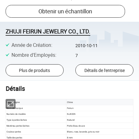
Obtenir un échantillon
ZHUJI FEIRUN JEWELRY CO., LTD.
Année de Création
:
2010-10-11
Nombre d'Employés
:
7
Plus de produits
Détails de l'entreprise
Détails
Lieu d'origine
Chine
Nom de marque
Feirun
Numéro de modèle
NJK005
Type à perles lâches
Naturel
Matériau perles lâches
Perle d'eau douce
Couleur perles
Blanc, rose, lavande, gris ou noir
Taille des perles
8 mm