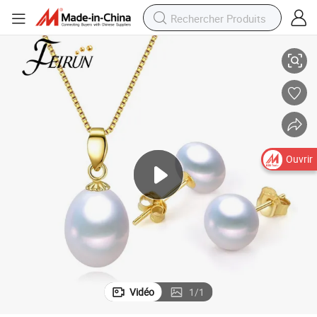
925 Ensemble de véritables perles d&#039;eau douce en argent sterling
Ouvrir
Vidéo
1
/
1