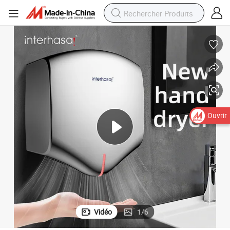
Ouvrir
Vidéo
1
/
6