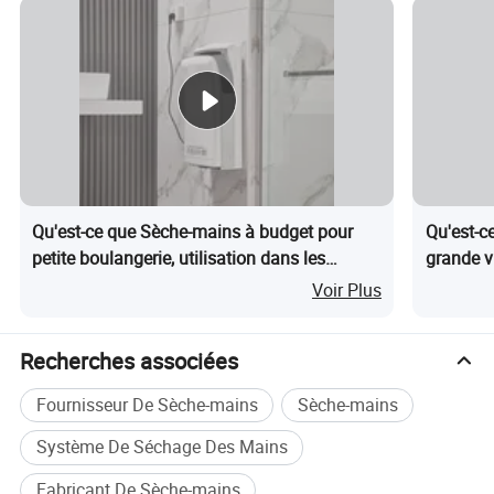
Qu'est-ce que Sèche-mains à budget pour
Qu'est-c
petite boulangerie, utilisation dans les
grande vi
toilettes publiques pour clients
Voir Plus
Recherches associées
Fournisseur De Sèche-mains
Sèche-mains
Système De Séchage Des Mains
Fabricant De Sèche-mains