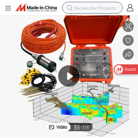
métaux/eau/aquifère, mètre de résistivité géologique
2D/3D Imager de résistivité électrique géophysique pour la détection de 
Ouvrir
Vidéo
1
/
6