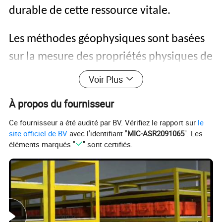
durable de cette ressource vitale.
Les méthodes géophysiques sont basées
sur la mesure des propriétés physiques de
la sous-surface, telles que la résistivité
Voir Plus
électrique, la conductivité hydraulique, la
À propos du fournisseur
densité et la susceptibilité magnétique.
Ce fournisseur a été audité par BV. Vérifiez le rapport sur
le
Ces propriétés varient selon la
site officiel de BV
avec l'identifiant "
MIC-ASR2091065
". Les
éléments marqués "
" sont certifiés.
composition géologique, la porosité, la
saturation de l'eau et d'autres facteurs.
Les géophysiciens utilisent différents
instruments pour mesurer ces propriétés,
puis interprètent les données pour