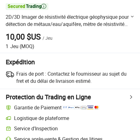

2D/3D Imager de résistivité électrique géophysique pour la
détection de métaux/eau/aquifère, mètre de résistivité
géologique
10,00 $US
/
Jeu
1
Jeu
(MOQ)
Expédition
Frais de port :
Contactez le fournisseur au sujet du
fret et du délai de livraison estimé.
Protection du Trading en Ligne
Garantie de Paiement
Logistique de plateforme
Suivi d'expédition plus clair avec des logistiques prises en charge par 
Service d'Inspection
Inspection préalable à l'expédition optionnelle pour des contrôles de qu
Service après-vente & Gestion des litiges