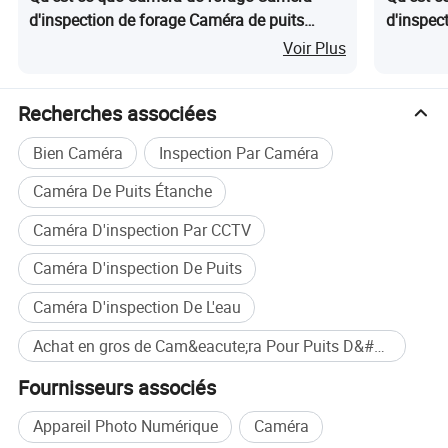
d'inspection de forage Caméra de puits
d'inspec
d'eau Caméra sous-marine Prix de la caméra
1000m
Voir Plus
de forage
Recherches associées
Bien Caméra
Inspection Par Caméra
Caméra De Puits Étanche
Caméra D'inspection Par CCTV
Caméra D'inspection De Puits
1.
Accessoires
Caméra D'inspection De L'eau
Caméra pour puits d'eau de 300 m, 500 m et caméra pour
puits de forage pour Deep Drill Company, caméra Borewell
Achat en gros de Cam&eacute;ra Pour Puits D&#39;eau
et caméra souterraine
Fournisseurs associés
Jeu d'accessoires
Appareil Photo Numérique
Caméra
A) treuil automatique et mécanique combiné