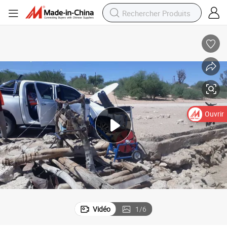
Ouvrir
Vidéo
1
/
6