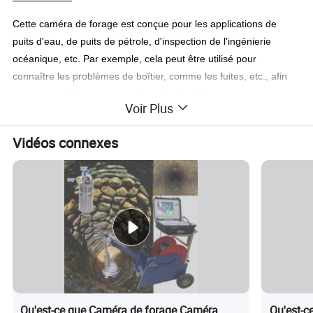
Cette caméra de forage est conçue pour les applications de
puits d'eau, de puits de pétrole, d'inspection de l'ingénierie
océanique, etc. Par exemple, cela peut être utilisé pour
connaître les problèmes de boîtier, comme les fuites, etc., afin
que ces problèmes puissent être résolus. Nous pouvons aussi
Voir Plus
savoir tant de choses, où l'homme ne peut pas voir
physiquement, selon nos exigences, intérêt et besoin.
Vidéos connexes
Qu'est-ce que Caméra de forage Caméra
Qu'est-c