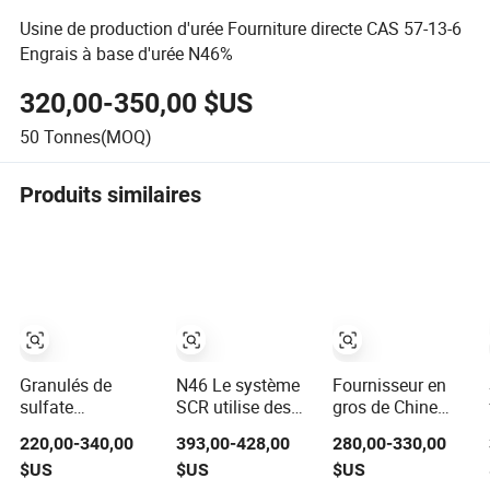
Usine de production d'urée Fourniture directe CAS 57-13-6
Engrais à base d'urée N46%
320,00-350,00 $US
50
Tonnes(MOQ)
Produits similaires
Granulés de
N46 Le système
Fournisseur en
sulfate
SCR utilise des
gros de Chine
d'ammonium,
prills d'urée de
d'urée fabricant
220,00-340,00
393,00-428,00
280,00-330,00
azote et soufre
qualité
de produits
$US
$US
$US
pour la fertilité,
automobile pour
chimiques