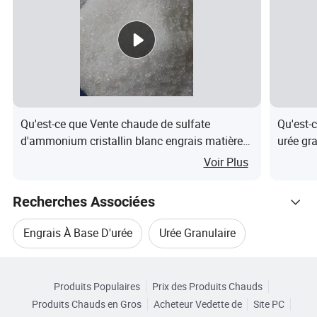
Application
Agriculture
Apparence
Granule
Couleur
blanc/jaune/bleu/vert
Solubilité
Soluble
Qu'est-ce que Vente chaude de sulfate
Qu'est-
d'ammonium cristallin blanc engrais matière
urée gra
À propos de nous
première industrielle
Voir Plus
Jingdezhen Shengtian Tuyuan Trading Co., Ltd est une
force pionnière dans le secteur du commerce chimique,
Recherches Associées
équipée d'installations de production de pointe. Nous
Engrais À Base D'urée
Urée Granulaire
excelons dans la fourniture de produits chimiques de
qualité industrielle, agricole et alimentaire. Notre équipe
Parcourir par Catégories
Engrais Uréique Granulaire
Engrais Granulaire
dédiée de plus de 100 professionnels qualifiés garantit
Produits Populaires
Prix des Produits Chauds
l'excellence de chaque produit, soutenue par nos
Produits Chauds en Gros
Acheteur Vedette de
Site PC
Fertilisant Phosphate D'urée
Urée Chimique
certifications ISO 9001, 14001 et 45001 et les marques ce,