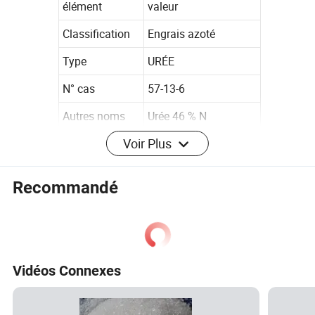
élément
valeur
Classification
Engrais azoté
Type
URÉE
N° cas
57-13-6
Autres noms
Urée 46 % N
Voir Plus
MF
CH4N2O
N° EINECS
200-315-5
Recommandé
Lieu d'origine
Chine
Original
Shandong
Type de version
Contrôlé
Vidéos Connexes
État
GRANULEUX
Pureté
Haute pureté