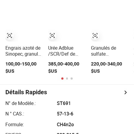
alternative à
le fluide
agricoles 46%
l'urée
d'échappement
Urée Co (NH2) 2
diesel
Urée haute pureté
CAS 57-13-6
Engrais azoté de
Urée Adblue
Granulés de
Sinopec, granulés
/SCR/Def de
sulfate
de sulfate
qualité pour
d'ammonium
100,00-150,00
385,00-400,00
220,00-340,00
d'ammonium,
l'industrie
azote 20 5% et
$US
$US
$US
numéro CAS
automobile
soufre 23%
7783-20-2
contenu
Détails Rapides
N° de Modèle.:
ST691
N ° CAS.:
57-13-6
Formule:
CH4n2o