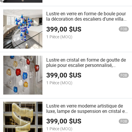
Lustre en verre en forme de boule pour
la décoration des escaliers d'une villa
duplex moderne, lampe suspendue en
399,00
$US
goutte d'eau personnalisée pour
FOB
l'escalier
1 Pièce
(MOQ)
Lustre en cristal en forme de goutte de
pluie pour escalier personnalisé,
luminaire en verre coloré en spirale,
399,00
$US
éclairage moderne pour escalier,
FOB
suspension longue
1 Pièce
(MOQ)
Lustre en verre moderne artistique de
luxe, lampe de suspension en cristal en
forme irrégulière, luminaire pour
399,00
$US
escalier en spirale
FOB
1 Pièce
(MOQ)