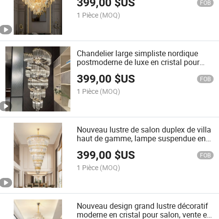
399,00
$US
FOB
1 Pièce
(MOQ)
Chandelier large simpliste nordique
postmoderne de luxe en cristal pour
escalier, long chandelier, lampe
399,00
$US
suspendue pour hôtel et villa
FOB
1 Pièce
(MOQ)
Nouveau lustre de salon duplex de villa
haut de gamme, lampe suspendue en
cristal de luxe pour escaliers longs
399,00
$US
FOB
1 Pièce
(MOQ)
Nouveau design grand lustre décoratif
moderne en cristal pour salon, vente en