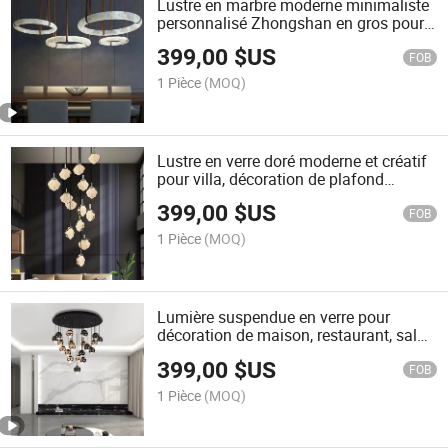
Lustre en marbre moderne minimaliste
personnalisé Zhongshan en gros pour
hôtel chambre luxe lumière pendante
399,00
$US
en marbre naturel
FOB
1 Pièce
(MOQ)
Lustre en verre doré moderne et créatif
pour villa, décoration de plafond
d'escalier de restaurant, lampe
399,00
$US
suspendue longue en coquillage
FOB
1 Pièce
(MOQ)
Lumière suspendue en verre pour
décoration de maison, restaurant, salon
minimaliste contemporain, lustre pour
399,00
$US
escaliers
FOB
1 Pièce
(MOQ)