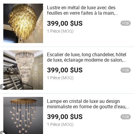
Lustre en métal de luxe avec des
feuilles en verre faites à la main,
lampes suspendues personnalisées
399,00
$US
FOB
1 Pièce
(MOQ)
Escalier de luxe, long chandelier, hôtel
de luxe, éclairage moderne de salon,
conception de circuit et cristal avec
399,00
$US
source lumineuse LED dimmable
FOB
1 Pièce
(MOQ)
Lampe en cristal de luxe au design
minimaliste en forme de goutte d'eau,
lampe post-moderne, éclairage
399,00
$US
nordique pour le salon, luminaire de
FOB
décoration intérieure
1 Pièce
(MOQ)