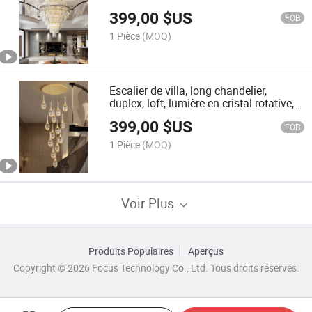
gros pour hôtels, clubs et salles de
399,00
$US
banquet
FOB
1 Pièce
(MOQ)
Escalier de villa, long chandelier,
duplex, loft, lumière en cristal rotative,
luxe, salon, grande lampe
399,00
$US
FOB
1 Pièce
(MOQ)
Voir Plus
Produits Populaires
Aperçus
Copyright © 2026 Focus Technology Co., Ltd. Tous droits réservés.