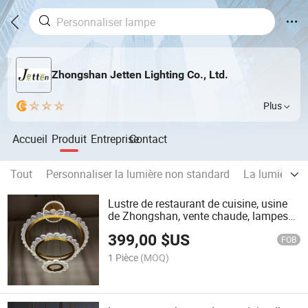
Zhongshan Jetten Lighting Co., Ltd.
Plus
Accueil
Produit
Entreprise
Contact
Tout
Personnaliser la lumière non standard
La lumière d
Lustre de restaurant de cuisine, usine
de Zhongshan, vente chaude, lampes
en anneau circulaire, or, moderne, luxe,
399,00
$US
lustres en acrylique
FOB
1 Pièce
(MOQ)