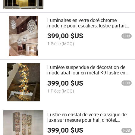
Luminaires en verre doré chrome
moderne pour escaliers, lustre parfait
pour la décoration de maison ou de hall
399,00
$US
d'hôtel
FOB
1 Pièce
(MOQ)
Lumière suspendue de décoration de
mode abat-jour en métal K9 lustre en
cristal lumière moderne branche verre
399,00
$US
lampe pendante créative
FOB
1 Pièce
(MOQ)
Lustre en cristal de verre classique de
luxe sur mesure pour hall d'hôtel,
escalier, lumière suspendue
399,00
$US
FOB