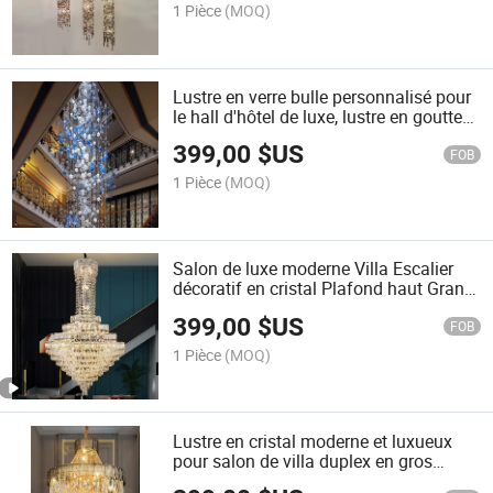
1 Pièce
(MOQ)
Lustre en verre bulle personnalisé pour
le hall d'hôtel de luxe, lustre en goutte
d'eau pour escalier en spirale
399,00
$US
FOB
1 Pièce
(MOQ)
Salon de luxe moderne Villa Escalier
décoratif en cristal Plafond haut Grand
hall Grande chandelle en cristal d'hôtel
399,00
$US
FOB
1 Pièce
(MOQ)
Lustre en cristal moderne et luxueux
pour salon de villa duplex en gros
(disponible pour personnalisation)