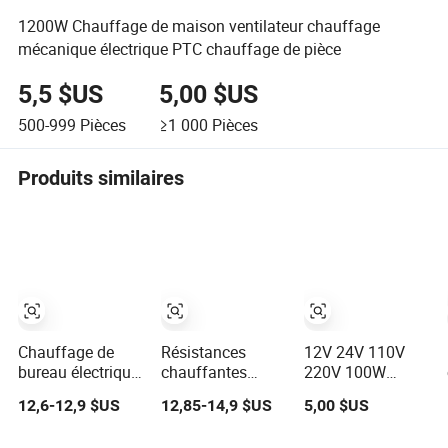
1200W Chauffage de maison ventilateur chauffage
mécanique électrique PTC chauffage de pièce
5,5 $US
5,00 $US
500-999
Pièces
≥1 000
Pièces
Produits similaires
Chauffage de
Résistances
12V 24V 110V
bureau électrique
chauffantes
220V 100W
portable USB
électriques
200W 300W
12,6-12,9 $US
12,85-14,9 $US
5,00 $US
rechargeable
portables
Chauffage
pratique PTC
utilisation
électrique PTC