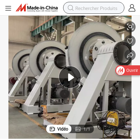
z, électriques et de drainage
Extrudeuse universelle de tuyaux pour conduits d&#039;eau chaude, de ga
Ouvrir
Vidéo
1
/
1