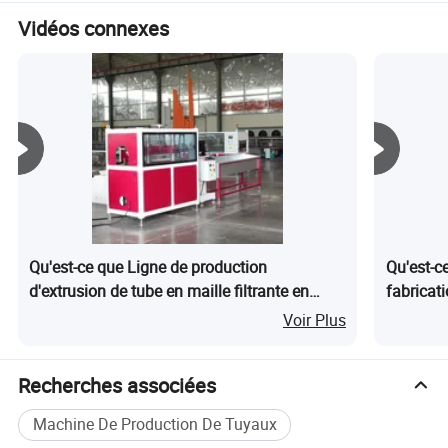
première blanche
protéine,
doypack,
Vidéos connexes
grains de
Qu'est-ce que Ligne de production
Qu'est-
d'extrusion de tube en maille filtrante en
fabricati
plastique HDPE PE PP, machine à fabriquer
jumelée 
Voir Plus
des tuyaux en maille avec extrudeuse à vis
ligne de
unique
PVC
Recherches associées
Machine De Production De Tuyaux