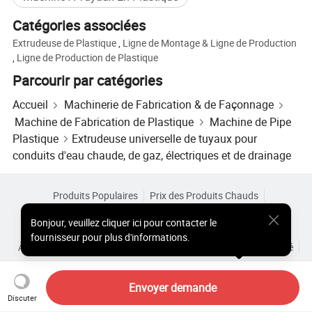
Catégories associées
Extrudeuse de Plastique
,
Ligne de Montage & Ligne de Production
,
Ligne de Production de Plastique
Parcourir par catégories
Accueil
Machinerie de Fabrication & de Façonnage
Machine de Fabrication de Plastique
Machine de Pipe
Plastique
Extrudeuse universelle de tuyaux pour
conduits d'eau chaude, de gaz, électriques et de drainage
Produits Populaires
Prix des Produits Chauds
Produits Chauds en Gros
Acheteur Vedette de
Site PC
Bonjour
,
veuillez cliquer ici pour contacter le
Aperçus
fournisseur pour plus d'informations.
À Propos de
Accord d’Utilisateur
Politique de Confidentialité
Contact
Copyright © 2026 Focus Technology Co., Ltd. All Rights Reserved
Envoyer demande
Discuter