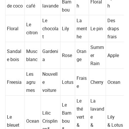
La noix
Le
La
Peac
Hyacint
Bam
Floral
de coco
café
lavande
h
h
bou
Le
La
Des
Le
Floral
chocola
Lily
ment
Le pin
draps
citron
t
he
frais
Summ
Sandal
Musc
Gardeni
Oran
Rose
er
Apple
e bois
blanc
a
ge
Rain
Les
Nouvell
Frais
Freesia
agru
e
Lotus
Cherry
Ocean
e
mes
voiture
Le
La
Le
thé
lavand
Lilic
Bam
Le
vert
e
Lily
Ocean
Crisplin
bou