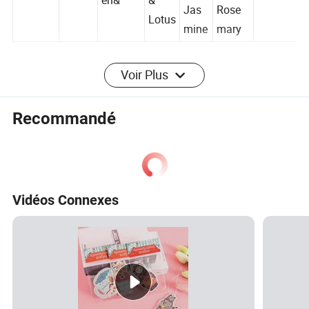
bleuet
&
&
& Lotus
en&
&
Jas
Rose
Lotus
mine
mary
Voir Plus
Recommandé
Vidéos Connexes