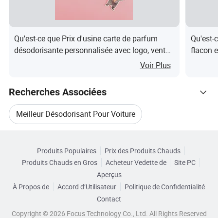
Qu'est-ce que Prix d'usine carte de parfum
Qu'est-
désodorisante personnalisée avec logo, vente
flacon 
chaude, multi-scénarios, cartes de parfum
parfum 
Voir Plus
d'animaux en cartoon mignons
salle d
Recherches Associées
Meilleur Désodorisant Pour Voiture
Catégories Connexes
Désodorisant Pour Voiture D'occasion
Produits Populaires
Prix des Produits Chauds
Parcourir par Catégories
Produits Chauds en Gros
Acheteur Vedette de
Site PC
Désodorisant Parfum
Aperçus
À Propos de
Accord d’Utilisateur
Politique de Confidentialité
Désodorisant D'air Pour Voiture
Contact
Copyright © 2026 Focus Technology Co., Ltd. All Rights Reserved