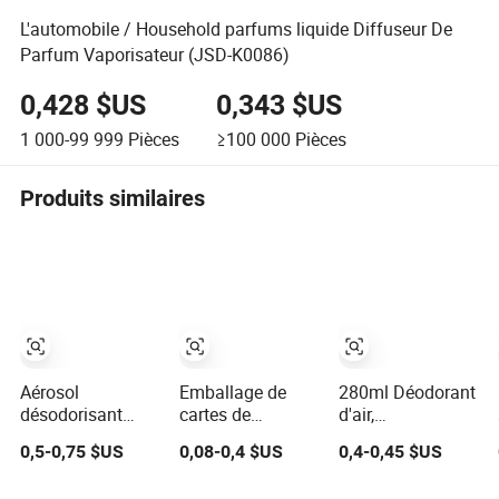
L'automobile / Household parfums liquide Diffuseur De
Parfum Vaporisateur (JSD-K0086)
0,428 $US
0,343 $US
1 000-99 999
Pièces
≥100 000
Pièces
Produits similaires
Aérosol
Emballage de
280ml Déodorant
désodorisant
cartes de
d'air,
pour voiture
désodorisants
désodorisant
0,5-0,75 $US
0,08-0,4 $US
0,4-0,45 $US
longue durée,
d'air en gros,
d'air/déodorant
éliminateur
conception
d'air/parfum de