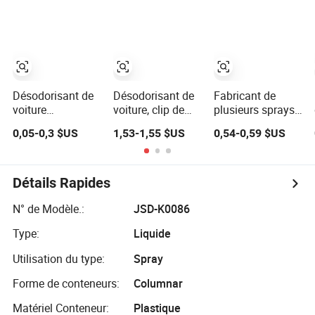
d'odeurs, parfum
personnalisée,
voiture Parfum
pour voiture pour
parfum décoratif
OEM/ODM
l'entretien
suspendu pour
automobile
voiture en papier,
désodorisant d'air
pour voiture avec
votre propre
Désodorisant de
Désodorisant de
Fabricant de
design
voiture
voiture, clip de
plusieurs sprays
personnalisé en
ventilation
de parfum pour
0,05-0,3 $US
1,53-1,55 $US
0,54-0,59 $US
papier imprimé
combattant les
l'intérieur de
de designer,
odeurs,
voiture et
parfumé et
accessoires
désodorisant d'air
longue durée
parfumés pour
ménager
Détails Rapides
voiture, longue
durée pour les
N° de Modèle.:
JSD-K0086
fortes odeurs,
Type:
Liquide
cadeau de Noël
unique
Utilisation du type:
Spray
Forme de conteneurs:
Columnar
Matériel Conteneur:
Plastique