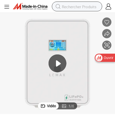
Ouvrir
Vidéo
1
/
6