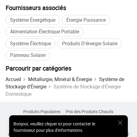
Fournisseurs associés
Système Énergétique
Énergie Puissance
Alimentation Électrique Portable
Système Électrique
Produits D'énergie Solaire
Panneau Solaire
Spécifications techniques
Parcourir par catégories
Accueil
Métallurgie, Minéral & Énergie
Système de
Stockage d'Énergie
Système de Stockage d'Énergie
Modèle
LMW-PRO-25608
Domestique
Type de batterie
LiFePO4
Capacité
314 Ah
Produits Populaires
Prix des Produits Chauds
Tension nominale
25,6 V.
Produits Chauds en Gros
Acheteur Vedette de
Site PC
Bonjour
,
veuillez cliquer ici pour contacter le
Énergie totale
8,04 kWh
Aperçus
fournisseur pour plus d'informations.
À Propos de
Accord d’Utilisateur
Politique de Confidentialité
Plage de tension de