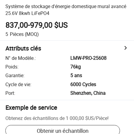
Système de stockage d'énergie domestique mural avancé
25.6V 8kwh LiFePO4
837,00-979,00 $US
5
Pièces
(MOQ)
Attributs clés
N° de Modèle.
:
LMW-PRO-25608
Poids
:
76kg
Garantie
:
5 ans
Cycle de vie
:
6000 Cycles
Port
:
Shenzhen, China
Exemple de service
Obtenez des échantillons de
1 000,00 $US
/
Pièce
!
Obtenir un échantillon