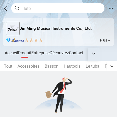
Jin Ming Musical Instruments Co., Ltd.
Plus
Accueil
Produit
Entreprise
Découvrez
Contact
Tout
Accessoires
Basson
Hautbois
Le tuba
Flugel