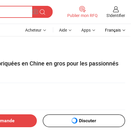
S'identifier
Publier mon RFQ
Acheteur
Aide
Apps
Français
briquées en Chine en gros pour les passionnés
emande
Discuter