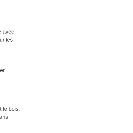
e avec
ur les
cer
 le bois,
sans