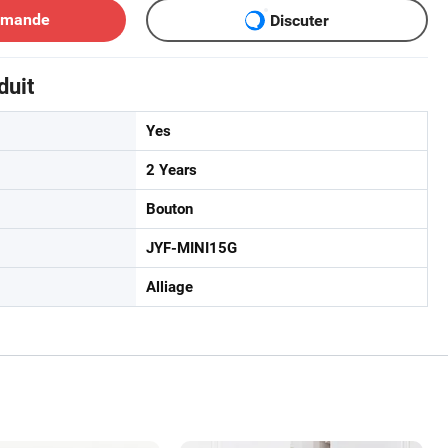
emande
Discuter
duit
Yes
2 Years
Bouton
JYF-MINI15G
Alliage