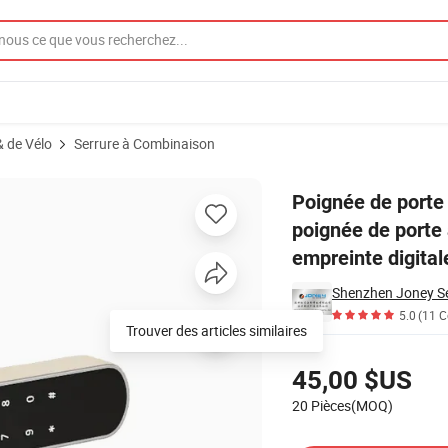
& de Vélo
Serrure à Combinaison
 serrure, poignée de porte à empreinte digitale, serrure numérique à empr
Poignée de porte 
poignée de porte 
empreinte digital
Shenzhen Joney Se
5.0
(11 
Trouver des articles similaires
Tarifs
45,00 $US
20 Pièces(MOQ)
Contacter le Fournisseur