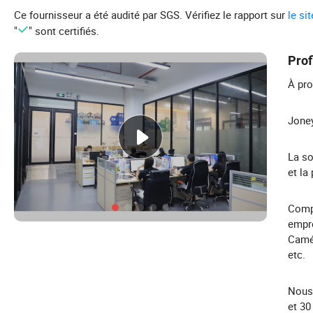
Ce fournisseur a été audité par SGS. Vérifiez le rapport sur
le si
"
" sont certifiés.
Prof
À pro
Joney
La so
et la
Compr
empre
Camér
etc.
Nous 
et 30