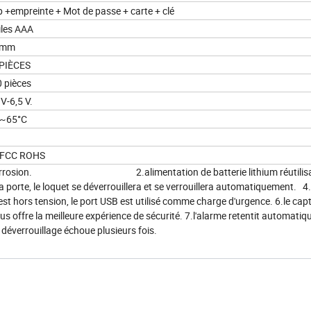
 +empreinte + Mot de passe + carte + clé
iles AAA
 mm
 PIÈCES
 pièces
 V-6,5 V.
5~65°C
 FCC ROHS
ce à la corrosion. 2.alimentation de batterie lithium réutilisa
porte, le loquet se déverrouillera et se verrouillera automatiquement. 4.
 est hors tension, le port USB est utilisé comme charge d'urgence. 6.le cap
s offre la meilleure expérience de sécurité. 7.l'alarme retentit automati
le déverrouillage échoue plusieurs fois.