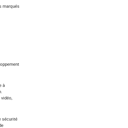
ts marqués
eloppement
e à
h.
 vidéo,
 sécurité
de