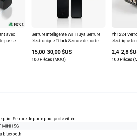
gent avec
Serrure intelligente WiFi Tuya Serrure
Yh1224 Verro
 de passe
électronique Ttlock Serrure de porte
électrique bi
 normes
intelligente Tuya Code d'accès Serrure
pistolets, fus
15,00-30,00 $US
2,4-2,8 $
de porte par empreinte digitale
100 Pièces (MOQ)
100 Pièces 
rprint Serrure de porte pour porte vitrée
F-MINI15G
a bluetooth