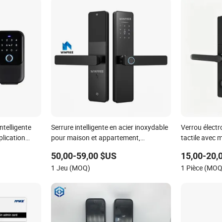
ntelligente
Serrure intelligente en acier inoxydable
Verrou électr
plication
pour maison et appartement,
tactile avec 
électronique, digitale, avec empreinte
d'aluminium, 
50,00-59,00 $US
15,00-20,
digitale et Bluetooth Ttlock
appartements
1 Jeu (MOQ)
1 Pièce (MOQ