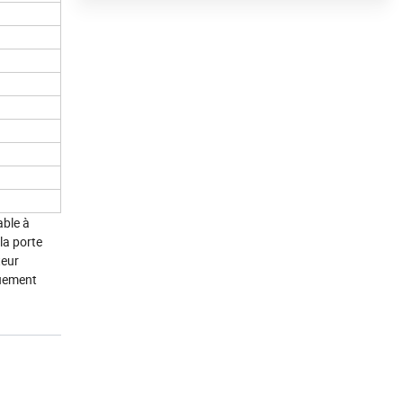
ble à
la porte
teur
quement