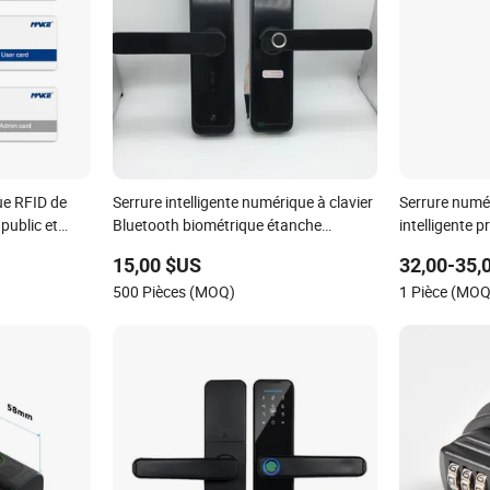
ue RFID de
Serrure intelligente numérique à clavier
Serrure numér
public et
Bluetooth biométrique étanche
intelligente 
électronique avec empreinte digitale et
Bluetooth Ttl
15,00 $US
32,00-35,
application
ligne d'hôtel
500 Pièces (MOQ)
1 Pièce (MOQ