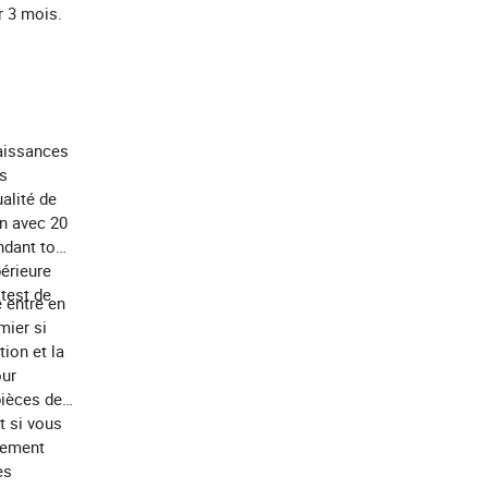
r 3 mois.
naissances
ts
alité de
on avec 20
ndant tout
érieure
 test de
e entre en
mier si
ion et la
our
pièces de
t si vous
lement
es