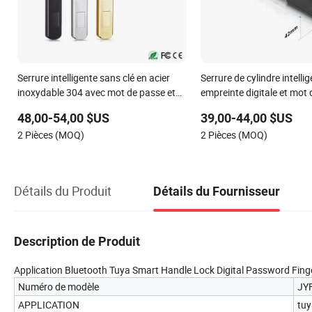
Serrure intelligente sans clé en acier
Serrure de cylindre intelli
inoxydable 304 avec mot de passe et
empreinte digitale et mot
empreinte digitale, application Tuya
Ttlock APP conforme aux
48,00-54,00 $US
39,00-44,00 $US
européennes
2 Pièces (MOQ)
2 Pièces (MOQ)
Détails du Produit
Détails du Fournisseur
Description de Produit
Application Bluetooth Tuya Smart Handle Lock Digital Password Finge
Numéro de modèle
JY
APPLICATION
tuy