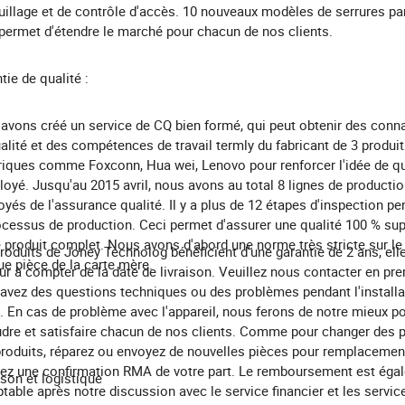
uillage et de contrôle d'accès. 10 nouveaux modèles de serrures pa
permet d'étendre le marché pour chacun de nos clients.
tie de qualité :
avons créé un service de CQ bien formé, qui peut obtenir des con
alité et des compétences de travail termly du fabricant de 3 produi
riques comme Foxconn, Hua wei, Lenovo pour renforcer l'idée de qu
loyé. Jusqu'au 2015 avril, nous avons au total 8 lignes de producti
yés de l'assurance qualité. Il y a plus de 12 étapes d'inspection pe
ocessus de production. Ceci permet d'assurer une qualité 100 % sup
e produit complet. Nous avons d'abord une norme très stricte sur le
roduits de Joney Technolog bénéficient d'une garantie de 2 ans, ell
e pièce de la carte mère.
ur à compter de la date de livraison. Veuillez nous contacter en pre
avez des questions techniques ou des problèmes pendant l'installat
. En cas de problème avec l'appareil, nous ferons de notre mieux p
dre et satisfaire chacun de nos clients. Comme pour changer des 
roduits, réparez ou envoyez de nouvelles pièces pour remplacemen
ez une confirmation RMA de votre part. Le remboursement est éga
ison et logistique
table après notre discussion avec le service financier et les servic