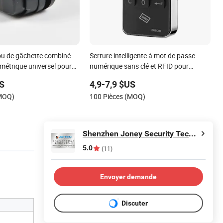
u de gâchette combiné
Serrure intelligente à mot de passe
ométrique universel pour
numérique sans clé et RFID pour
ils et fusils de chasse
armoire
US
4,9-7,9 $US
(MOQ)
100 Pièces (MOQ)
Shenzhen Joney Security Technology Co., Ltd.
5.0
(11)
Envoyer demande
Discuter