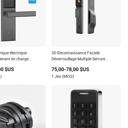
ique électrique
3D Reconnaissance Faciale
prenant en charge
Déverrouillage Multiple Serrure
ock Tthotel système en
Intelligente Tuya
00 $US
75,00-78,00 $US
)
1 Jeu (MOQ)