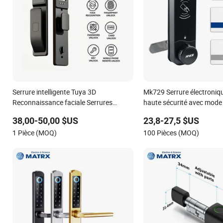
Serrure intelligente Tuya 3D
Mk729 Serrure électroniq
Reconnaissance faciale Serrures
haute sécurité avec mode 
intelligentes automatiques avec
privé
38,00-50,00 $US
23,8-27,5 $US
caméra Sécurité biométrique
1 Pièce (MOQ)
100 Pièces (MOQ)
intelligente Serrure numérique
intelligente