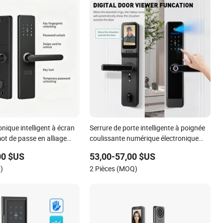
onique intelligent à écran
Serrure de porte intelligente à poignée
mot de passe en alliage
coulissante numérique électronique
haute sécurité, pour
Tuya de Guangdong avec caméra
00 $US
53,00-57,00 $US
, maisons et hôtels
)
2 Pièces (MOQ)