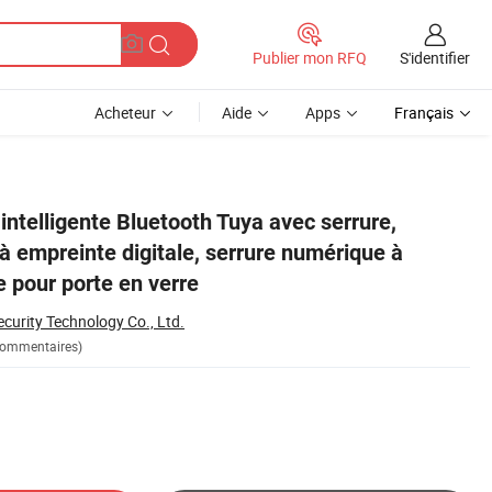
S'identifier
Publier mon RFQ
Acheteur
Aide
Apps
Français
einte digitale pour porte en verre
intelligente Bluetooth Tuya avec serrure,
à empreinte digitale, serrure numérique à
e pour porte en verre
curity Technology Co., Ltd.
Commentaires)