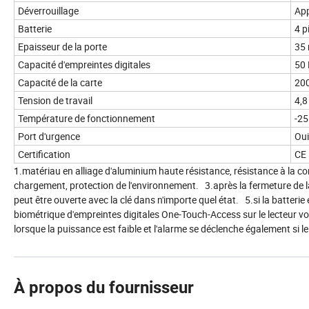
Déverrouillage
App
Batterie
4 p
Epaisseur de la porte
35
Capacité d'empreintes digitales
50
Capacité de la carte
200
Tension de travail
4,8
Température de fonctionnement
-2
Port d'urgence
Oui
Certification
CE
1.matériau en alliage d'aluminium haute résistance, résistan
chargement, protection de l'environnement. 3.après la fermeture de la 
peut être ouverte avec la clé dans n'importe quel état. 5.si la batterie
biométrique d'empreintes digitales One-Touch-Access sur le lecteur vou
lorsque la puissance est faible et l'alarme se déclenche également si 
À propos du fournisseur