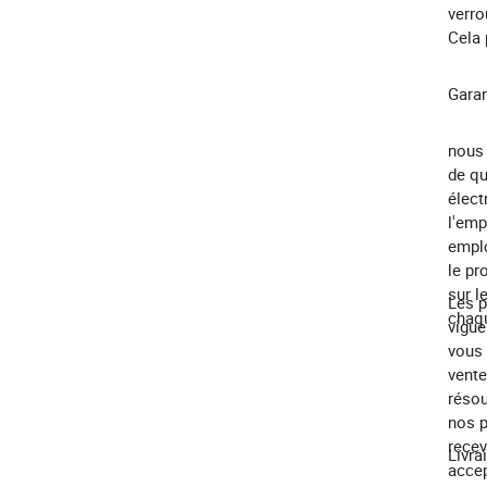
verro
Cela 
Garan
nous 
de qu
élect
l'emp
emplo
le pr
sur l
Les p
chaqu
vigue
vous 
vente
résou
nos p
recev
Livra
accep