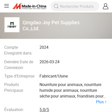
Qingdao Joy Pet Supplies
Co.,Ltd.
Compte
2024
Enregistré dans:
Dernière Date de
2026-03-24
Connexion:
Type d'Entreprise:
Fabricant/Usine
Produits
Nourriture pour animaux, nourriture
Principaux:
humide pour animaux, nourriture
sèche pour animaux, friandises pour
Plus
animaux, nourriture pour chiens,
nourriture pour chats, litière pour
Évaluation:
5.0/5