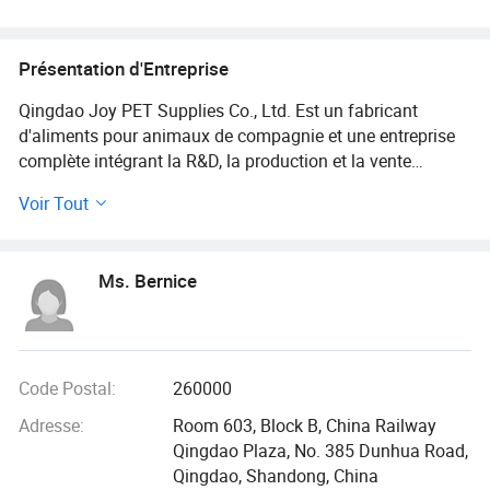
chats, litière en gel de silice pour
chats, litière en tofu pour chats, litière
en bentonite pour chats
Présentation d'Entreprise
Qingdao Joy PET Supplies Co., Ltd. Est un fabricant
d'aliments pour animaux de compagnie et une entreprise
complète intégrant la R&D, la production et la vente
d'aliments pour animaux de compagnie, de collations et de
Voir Tout
fournitures. En tant qu'exportateur professionnel de
produits pour animaux de compagnie, la société combine
sa propre production industrielle avec une chaîne
Ms. Bernice
d'approvisionnement concurrentielle, offrant des produits
tels que la litière pour chats et la nourriture pour animaux
de compagnie.
Notre groupe, fondé en 2009, est situé à Qingdao, une belle
Code Postal:
260000
ville côtière de l'est de la Chine. En tant que premier
Adresse:
Room 603, Block B, China Railway
fabricant chinois d'aliments lyophilisés pour animaux de
Qingdao Plaza, No. 385 Dunhua Road,
compagnie, nous avons pris de l'expansion au fil des ans
Qingdao, Shandong, China
et exploitons maintenant deux installations de production