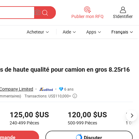
S'identifier
Publier mon RFQ
Acheteur
Aide
Apps
Français
s de haute qualité pour camion en gros 8.25r16
 Company Limited
6 ans
Transactions: US$110,000+
ommentaires)

125,00 $US
120,00 $US
115
240-499
Pièces
500-999
Pièces
1 000-
emande
Discuter