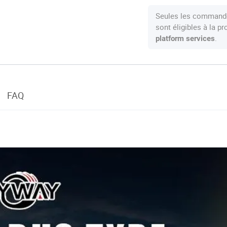
Seules les commande
sont éligibles à la 
.
platform services
FAQ