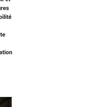
ures
ilité
te
ation