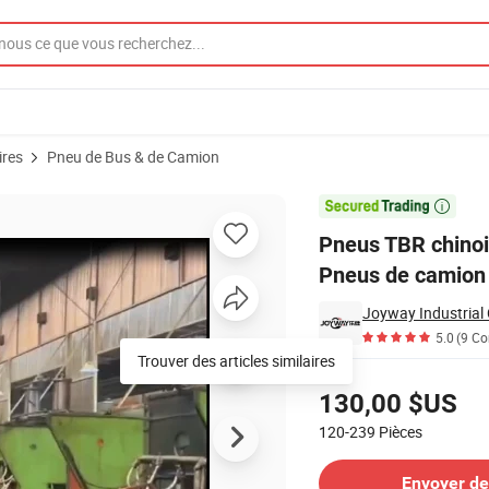
ires
Pneu de Bus & de Camion
n en gros 8.25r16 Pneus de camion

Pneus TBR chinoi
Pneus de camion
Joyway Industrial
5.0
(9 C
Tarifs
130,00 $US
120-239
Pièces
Contacter le Fournisseur
Envoyer d