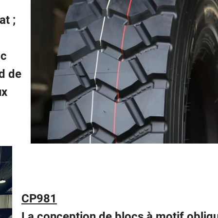
t ;
oc
d de
ux
CP981
La conception de blocs à motif obliqu