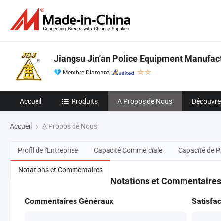
Jiangsu Jin'an Police Equipment Manufactu
Membre Diamant
Accueil
Produits
A Propos de Nous
Découvre
Accueil
A Propos de Nous
Profil de l'Entreprise
Capacité Commerciale
Capacité de P
Notations et Commentaires
Notations et Commentaires
Commentaires Généraux
Satisfac