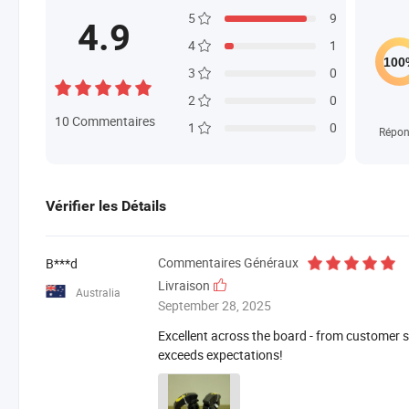
5
9
4.9
4
1
3
0
2
0
10
Commentaires
1
0
Répon
Vérifier les Détails
Commentaires Généraux
B***d
Livraison
Australia
September 28, 2025
Excellent across the board - from customer se
exceeds expectations!