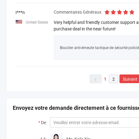
Commentaires Généraux
I***n
Very helpful and friendly customer support ag
United States
purchase deal in the near future!
Bouclier anti-émeute tactique de sécurité polici
2
Suivant
1

Envoyez votre demande directement à ce fourniss
*
De:
*
A:
Ms. Kala Xia