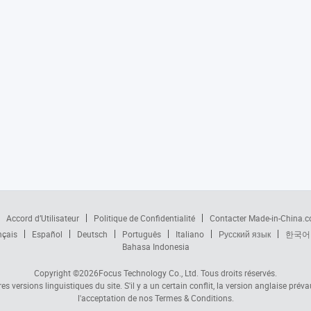
Accord d’Utilisateur
Politique de Confidentialité
Contacter Made-in-China.
nçais
Español
Deutsch
Português
Italiano
Русский язык
한국어
Bahasa Indonesia
Copyright ©2026
Focus Technology Co., Ltd.
Tous droits réservés.
s versions linguistiques du site. S'il y a un certain conflit, la version anglaise prév
l'acceptation de nos Termes & Conditions.