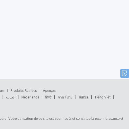
com
Produits Rapides
Aperçus
العربية
Nederlands
हिन्दी
ภาษาไทย
Türkçe
Tiếng Việt
audra. Votre utilisation de ce site est soumise à, et constitue la reconnaissance et