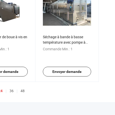
 de boue à vis en
Séchage à bande à basse
température avec pompe à
chaleur
in.:
1
Commande Min.:
1
er demande
Envoyer demande
36
48
24