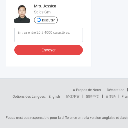
Mrs. Jessica
Sales Gm
Discuter
Envoyer
A Propos de Nous
Déclaration
Options des Langues:
English
简体中文
繁體中文
日本語
Fra
Focus n'est pas responsable pour la différence entre la version anglaise et d'autre