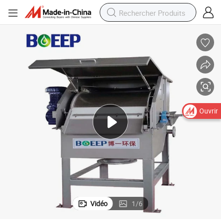
Ouvrir
Vidéo
1
/
6