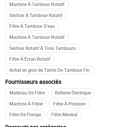
Machine À Tambour Rotatif
Séchoir À Tambour Rotatif
Filtre À Tambour D'eau
Machine À Tambour Rotatif
Séchoir Rotatif À Trois Tambours
Le tamis rotatif externe BOEEP se compose d'un
tambour assemblé, d'un couvercle, d'un réservoir de
Filtre À Écran Rotatif
filtrat, d'un dispositif de transmission, d'un dispositif
Achat en gros de Tamis De Tambour Fin
de rinçage, d'un grattoir à résidus, d'un cadre, etc.
Fournisseurs associés
Lorsque le tamis rotatif externe commence son
Matériau De Filtre
Batterie Électrique
travail de filtration, le moteur à engrenages entraîne
le tamis à tambour en rotation, et les solides
Machine À Filtrer
Filtre À Pression
flottants dans les eaux usées sont interceptés sur
Filtre De Pompe
Filtre Minéral
le tamis après filtration, puis transférés au grattoir à