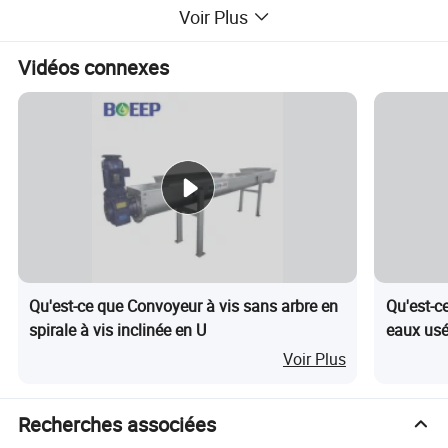
continue et efficace les matières solides en
Voir Plus
suspension, comme les résidus ou les scories. Dans
Vidéos connexes
certains traitements des eaux usées, de 30% à 60%
des matières en suspension organiques ou
inorganiques seront éliminées après la filtration, ce
qui peut considérablement réduire la charge du
processus ultérieur.
Qu'est-ce que Convoyeur à vis sans arbre en
Qu'est-c
spirale à vis inclinée en U
eaux usé
processu
Voir Plus
Recherches associées