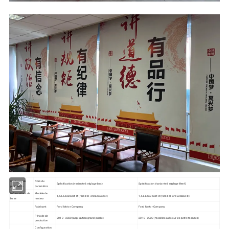
Catégorie de 
Nom du 
Spécification (variante à réglage bas) 
Spécification (variante à réglage élevé) 
paramètre 
paramètre 
Informations de 
Modèle de 
1,6 L EcoBoost I4 (famille Ford EcoBoost) 
1,6 L EcoBoost I4 (famille Ford EcoBoost) 
base 
moteur 
Fabricant 
Ford Motor Company 
Ford Motor Company 
Période de 
2010 - 2020 (application grand public) 
2010 - 2020 (modèles axés sur les performances) 
production 
Configuration 