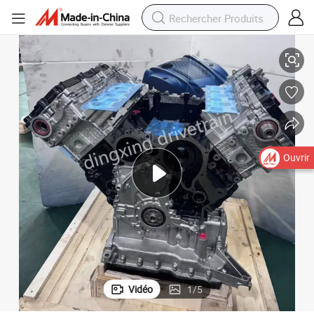
upérieure
Moteur Diesel Haute Performance AUD I Ea897 3.0 pour une Puissance S
Ouvrir
Vidéo
1
/
5