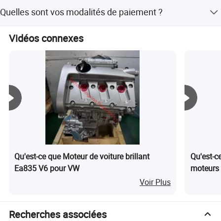
En général, la date de livraison est d'environ 5 à 15 jours
emballages et les cadeaux selon vos besoins.
Quelles sont vos modalités de paiement ?
ouvrables après la réception du paiement.
Généralement, 30 % d'acompte à l'avance et 70 % de
Vidéos connexes
paiement avant l'expédition.
Qu'est-ce que Moteur de voiture brillant
Qu'est-c
Ea835 V6 pour VW
moteurs 
Voir Plus
Recherches associées