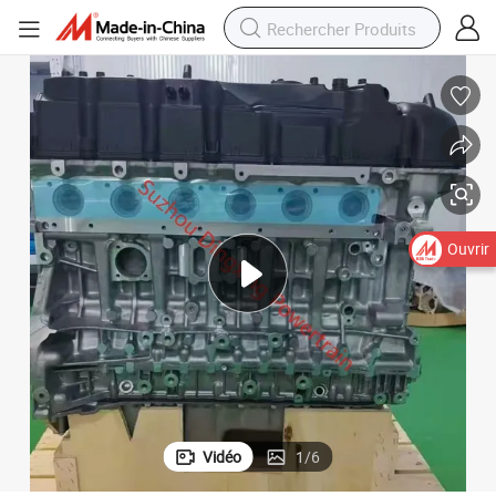
Ouvrir
Vidéo
1
/
6