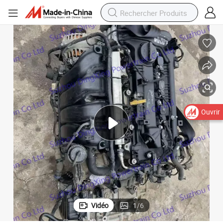
Ouvrir
Vidéo
1
/
6