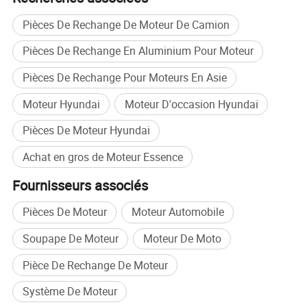
Hyundai
Ix35 / Tucson
1er (LM)
2013-2015
Pièces De Rechange De Moteur De Camion
Hyundai
Tucson
3e (TL)
2015-2021
Hyundai
i40
1ère (VF)
2011-2019
Pièces De Rechange En Aluminium Pour Moteur
Hyundai
Mistra
1er (CF)
2013-2017
Pièces De Rechange Pour Moteurs En Asie
Hyundai
Sonate
7e (LF)
2014-2019
Moteur Hyundai
Moteur D'occasion Hyundai
Hyundai
Sonate
8e (DN8)
2019-2022
Pièces De Moteur Hyundai
Kia
Cerato/forte
3e (YD)
2012-2018
Achat en gros de Moteur Essence
Kia
Cerato/forte
4e (BD)
2018-2022
Fournisseurs associés
Kia
K4
1ère (PF)
2014-2021
Pièces De Moteur
Moteur Automobile
Kia
K5/Optima
3e (DL3)
2019-2022
Soupape De Moteur
Moteur De Moto
Kia
Âme
2e (PS)
2014-2019
Pièce De Rechange De Moteur
Kia
Âme
3e (SK3)
2018-2022
Système De Moteur
Kia
Sportage
4e (QL)
2014-2021