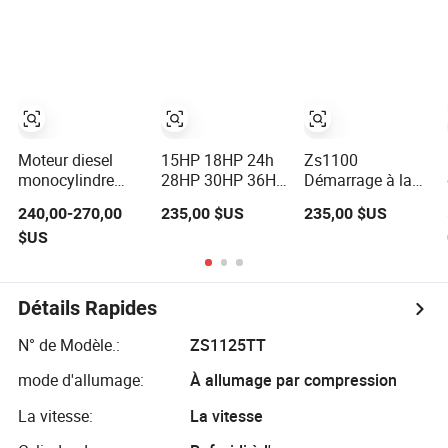
moteur diesel de
1500rpm
Course Simple 2
voiture 4-Cylinder
3 4 Cylindre
pièces de
Moteur Diesel
rechange de
Refroidi par Air et
moteur turbo
Eau pour Camion
optionnelles avec
Industriel Agricole
boîte de vitesses
pour
Moteur diesel
15HP 18HP 24h
Zs1100
camionnettes
monocylindre
28HP 30HP 36HP
Démarrage à la
légères Isuzu
marin à
40HP Moteur
main 15HP
240,00-270,00
235,00 $US
235,00 $US
refroidissement
diesel refroidi par
Moteur diesel
$US
par air à quatre
eau à un cylindre
monocylindre
temps/deux
de haute qualité
refroidi par eau
temps à
pour l'agriculture
Changfa
combustion
horizontale
Changchai
Détails Rapides
interne
N° de Modèle.:
ZS1125TT
mode d'allumage:
À allumage par compression
La vitesse:
La vitesse