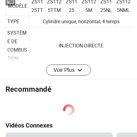
ZS11
ZS112
ZS11
ZS112
ZS11
ZS112
MODÈLE
25TT
5TTM
25
5M
25NL
5NML
TYPE
Cylindre unique, horizontal, 4 temps
SYSTÈM
E DE
INJECTION DIRECTE
COMBUS
TION
Voir Plus
MÉTHOD
E DE
RADI
Recommandé
TRÉ
TRÉMI
TRÉ
TRÉMI
RADIA
REFROID
ATEU
MIE
E
MIE
E
TEUR
ISSEME
R
NT
MÉTHOD
Vidéos Connexes
E DE