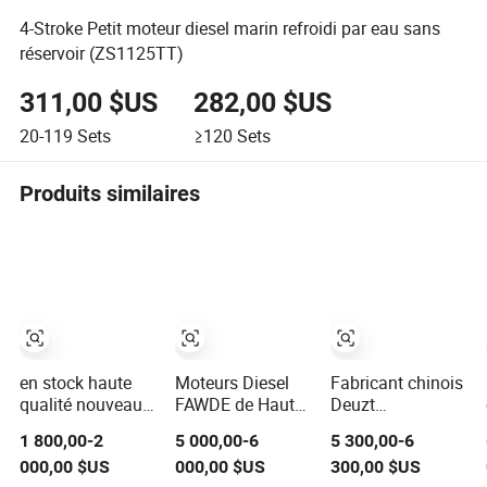
4-Stroke Petit moteur diesel marin refroidi par eau sans
réservoir (ZS1125TT)
311,00 $US
282,00 $US
20-119
Sets
≥120
Sets
Produits similaires
en stock haute
Moteurs Diesel
Fabricant chinois
qualité nouveau
FAWDE de Haute
Deuzt
4jb1 4jb1t
Performance
Autorisation
1 800,00-2
5 000,00-6
5 300,00-6
ensemble
pour Générateurs
Personnalisée
000,00 $US
000,00 $US
300,00 $US
complet de
Fiables Ca6dl
200HP 300HP 4