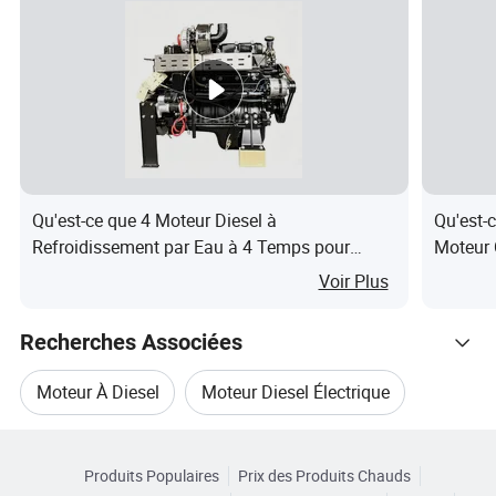
Pression et éclaboussures combinées
LUBRIFIC
ATION
DÉM
DÉMA
DÉM
DÉM
MÉTHOD
DÉMA
DÉMA
ARRA
RRAG
ARRA
ARRA
E DE
RRAGE
RRAGE
GE
E
GE
GE
DÉMARR
ÉLECT
ÉLECT
MAN
ÉLECT
MAN
MAN
AGE
RIQUE
RIQUE
UEL
RIQUE
UEL
UEL
Qu'est-ce que 4 Moteur Diesel à
Qu'est-
Refroidissement par Eau à 4 Temps pour
Moteur 
BORExS
Groupe Électrogène
Machine
125*120mm
Voir Plus
TROKE
PUISSAN
Recherches Associées
CE
25 CH/18,38 KW
Moteur À Diesel
Moteur Diesel Électrique
NOMINA
LE
Parcourir par Catégories
Pièce De Rechange Pour Moteur Diesel
PUISSAN
Produits Populaires
Prix des Produits Chauds